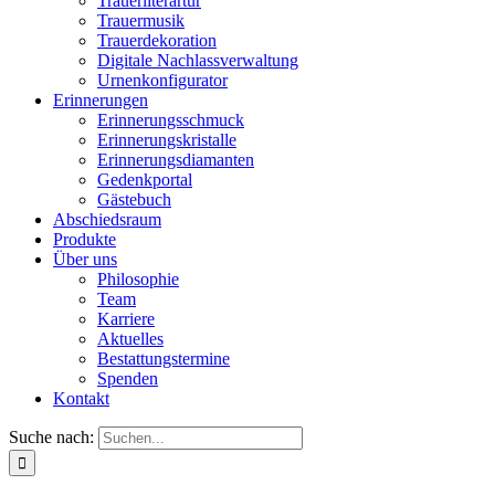
Trauerliterartur
Trauermusik
Trauerdekoration
Digitale Nachlassverwaltung
Urnenkonfigurator
Erinnerungen
Erinnerungsschmuck
Erinnerungskristalle
Erinnerungsdiamanten
Gedenkportal
Gästebuch
Abschiedsraum
Produkte
Über uns
Philosophie
Team
Karriere
Aktuelles
Bestattungstermine
Spenden
Kontakt
Suche nach: