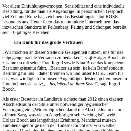
Vor allem Einfühlungsvermögen, Sensibilität und eine individuelle
Bestattung, für die man als Angehörige im persönlichen Gespräch
viel Zeit und Ruhe hat, zeichnen das Bestattungsinstitut ROSE
besonders aus. Heuer feiert das renommierte Unternehmen, das
inzwischen Standorte in Peißenberg, Peiting und Schongau betreibt,
sein 10-jähriges Bestehen.
Ein Dank für das große Vertrauen
„Wir möchten an dieser Stelle die Gelegenheit nutzen, uns für das
entgegengebrachte Vertrauen zu bedanken“, sagt Holger Booch, der
zusammen mit seiner Frau Ingrid sowie Nina Böse das kompetente
Bestattungsinstitut führt. „Bestatter zu sein, ist kein Beruf sondern
Berufung für uns – daher brennen wir und unser ROSE-Team für
das, was wir täglich für unsere Angehörigen leisten, getreu unserem
Unternehmensleitsatz:„…
begleitend an ihrer
Seite
!“, sagt Ingrid
Booch.
Als erster Bestatter im Landkreis richtete man 2012 einen eigenen
Abschiedsraum der Stille unter notwendiger hygienischer
Versorgung ein. „Wir ermöglichen damit die Abschiednahme am
offenen Sarg
,
was vielen Angehörigen sehr wichtig ist“, weiß
Holger Booch aus langjähriger Erfahrung. Manchmal müssen
Familienangehörige nach der Todesnachricht erst von weither
anreisen. Durch den Hygieneraum mit Pathologie und Kühlung –