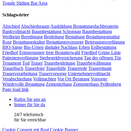
Toggle Sliding Bar Area
Schlagwörter
Abschied
Abschiedsraum
Ausbildung Bestattungsfachberaterin
Bankvollmacht
Baumbestattung Schongau
Baumbestattung
Weilheim
Beerdigung
Begleitung
Bestattung
Bestattungsinstitut
Rose
Bestattungskultur
Bestattungsvorsorge
Betreuungsverfügung
BIO-Särge
Bio-Urnen
digitaler Nachlass
Erben
Erdbestattung
Friedhof
Erinnerungen
freie Bestatterwahl
Friedhof
Grüne Linie
Patientenverfügung
Sterbegeldversicherung
Tag der offenen Tür
Testament
Tod
Trauer
Trauerbegleitung
Trauerbewältigung
Trauerbuch
Trauerfeier
Trauerhilfe
Trauerrede
Trauerrituale
Trauerverarbeitung
Trauervorsorge
Unternehmervollmacht
Verabschiedung
Vollmachten
Vor Ort Beratung
Vorsorge
Würdevolle Bestattung
Zementerhaus
Zementerhaus Peißenberg
Page load link
Rufen Sie uns an
Immer für Sie da
24/7 telefonisch
für Sie erreichbar
Cookie Consent mit Real Cookie Banner