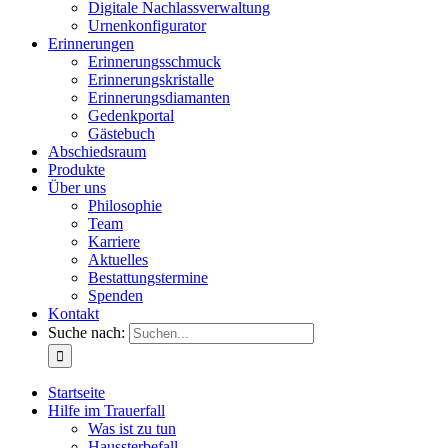
Digitale Nachlassverwaltung
Urnenkonfigurator
Erinnerungen
Erinnerungsschmuck
Erinnerungskristalle
Erinnerungsdiamanten
Gedenkportal
Gästebuch
Abschiedsraum
Produkte
Über uns
Philosophie
Team
Karriere
Aktuelles
Bestattungstermine
Spenden
Kontakt
Suche nach:
Startseite
Hilfe im Trauerfall
Was ist zu tun
Haussterbefall