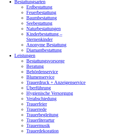
Bestattungsarten
Erdbestattung
Feuerbestattung
Baumbestattung
Seebestattung
Naturbestattungen
Kinderbestattung –
Sternenkinder
Anonyme Bestattung
Diamantbestattung
Leistungen
Bestattungsvorsorge
Beratung
Behördenservice
Blumenservice
Trauerdruck + Anzeigenservice
Überführung
Hygienische Versorgung
Verabschiedung
Trauerfeier
Trauerrede
Trauerbegleitung
Trauerliterartur
Trauermusik
Trauerdekoration