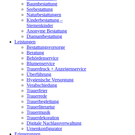
Baumbestattung
Seebestattung
Naturbestattungen
Kinderbestattung –
Sternenkinder
Anonyme Bestattung
Diamantbestattung
Leistungen
Bestattungsvorsorge
Beratung
Behördenservice
Blumenservice
Trauerdruck + Anzeigenservice
Überführung
Hygienische Versorgung
Verabschiedung
Trauerfeier
Trauerrede
Trauerbegleitung
Trauerliterartur
Trauermusik
Trauerdekoration
Digitale Nachlassverwaltung
Urnenkonfigurator
Erinnerungen