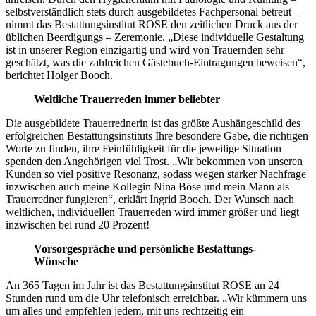
selbstverständlich stets durch ausgebildetes Fachpersonal betreut –
nimmt das Bestattungsinstitut ROSE den zeitlichen Druck aus der
üblichen Beerdigungs – Zeremonie. „Diese individuelle Gestaltung
ist in unserer Region einzigartig und wird von Trauernden sehr
geschätzt, was die zahlreichen Gästebuch-Eintragungen beweisen“,
berichtet Holger Booch.
Weltliche Trauerreden immer beliebter
Die ausgebildete Trauerrednerin ist das größte Aushängeschild des
erfolgreichen Bestattungsinstituts Ihre besondere Gabe, die richtigen
Worte zu finden, ihre Feinfühligkeit für die jeweilige Situation
spenden den Angehörigen viel Trost. „Wir bekommen von unseren
Kunden so viel positive Resonanz, sodass wegen starker Nachfrage
inzwischen auch meine Kollegin Nina Böse und mein Mann als
Trauerredner fungieren“, erklärt Ingrid Booch. Der Wunsch nach
weltlichen, individuellen Trauerreden wird immer größer und liegt
inzwischen bei rund 20 Prozent!
Vorsorgespräche und
persönliche Bestattungs-
Wünsche
An 365 Tagen im Jahr ist das Bestattungsinstitut ROSE an 24
Stunden rund um die Uhr telefonisch erreichbar. „Wir kümmern uns
um alles und empfehlen jedem, mit uns rechtzeitig ein