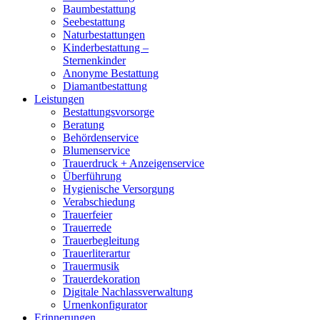
Baumbestattung
Seebestattung
Naturbestattungen
Kinderbestattung –
Sternenkinder
Anonyme Bestattung
Diamantbestattung
Leistungen
Bestattungsvorsorge
Beratung
Behördenservice
Blumenservice
Trauerdruck + Anzeigenservice
Überführung
Hygienische Versorgung
Verabschiedung
Trauerfeier
Trauerrede
Trauerbegleitung
Trauerliterartur
Trauermusik
Trauerdekoration
Digitale Nachlassverwaltung
Urnenkonfigurator
Erinnerungen