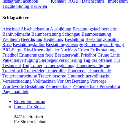
Instagram
Facebook
Kontakt
|
AGB
|
Datenschutz
|
Impressum
Toggle Sliding Bar Area
Schlagwörter
Abschied
Abschiedsraum
Ausbildung Bestattungsfachberaterin
Bankvollmacht
Baumbestattung Schongau
Baumbestattung
Weilheim
Beerdigung
Begleitung
Bestattung
Bestattungsinstitut
Rose
Bestattungskultur
Bestattungsvorsorge
Betreuungsverfügung
BIO-Särge
Bio-Urnen
digitaler Nachlass
Erben
Erdbestattung
Friedhof
Erinnerungen
freie Bestatterwahl
Friedhof
Grüne Linie
Patientenverfügung
Sterbegeldversicherung
Tag der offenen Tür
Testament
Tod
Trauer
Trauerbegleitung
Trauerbewältigung
Trauerbuch
Trauerfeier
Trauerhilfe
Trauerrede
Trauerrituale
Trauerverarbeitung
Trauervorsorge
Unternehmervollmacht
Verabschiedung
Vollmachten
Vor Ort Beratung
Vorsorge
Würdevolle Bestattung
Zementerhaus
Zementerhaus Peißenberg
Page load link
Rufen Sie uns an
Immer für Sie da
24/7 telefonisch
für Sie erreichbar