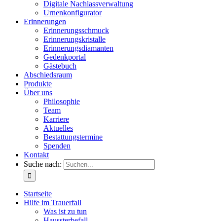
Digitale Nachlassverwaltung
Urnenkonfigurator
Erinnerungen
Erinnerungsschmuck
Erinnerungskristalle
Erinnerungsdiamanten
Gedenkportal
Gästebuch
Abschiedsraum
Produkte
Über uns
Philosophie
Team
Karriere
Aktuelles
Bestattungstermine
Spenden
Kontakt
Suche nach:
Startseite
Hilfe im Trauerfall
Was ist zu tun
Haussterbefall