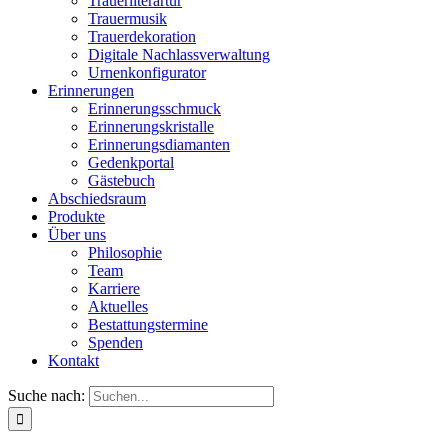
Trauerliterartur
Trauermusik
Trauerdekoration
Digitale Nachlassverwaltung
Urnenkonfigurator
Erinnerungen
Erinnerungsschmuck
Erinnerungskristalle
Erinnerungsdiamanten
Gedenkportal
Gästebuch
Abschiedsraum
Produkte
Über uns
Philosophie
Team
Karriere
Aktuelles
Bestattungstermine
Spenden
Kontakt
Suche nach: