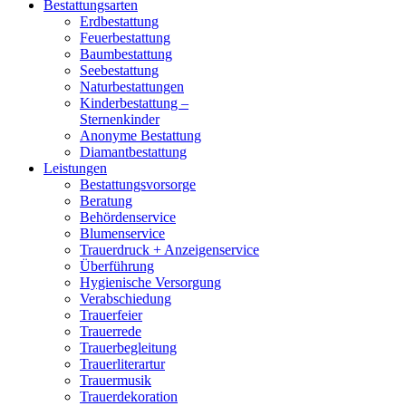
Bestattungsarten
Erdbestattung
Feuerbestattung
Baumbestattung
Seebestattung
Naturbestattungen
Kinderbestattung –
Sternenkinder
Anonyme Bestattung
Diamantbestattung
Leistungen
Bestattungsvorsorge
Beratung
Behördenservice
Blumenservice
Trauerdruck + Anzeigenservice
Überführung
Hygienische Versorgung
Verabschiedung
Trauerfeier
Trauerrede
Trauerbegleitung
Trauerliterartur
Trauermusik
Trauerdekoration