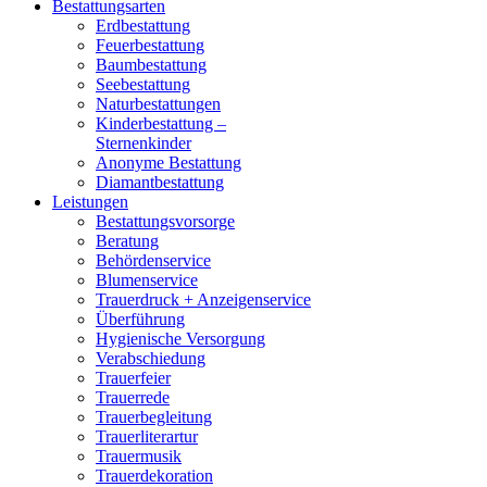
Bestattungsarten
Erdbestattung
Feuerbestattung
Baumbestattung
Seebestattung
Naturbestattungen
Kinderbestattung –
Sternenkinder
Anonyme Bestattung
Diamantbestattung
Leistungen
Bestattungsvorsorge
Beratung
Behördenservice
Blumenservice
Trauerdruck + Anzeigenservice
Überführung
Hygienische Versorgung
Verabschiedung
Trauerfeier
Trauerrede
Trauerbegleitung
Trauerliterartur
Trauermusik
Trauerdekoration