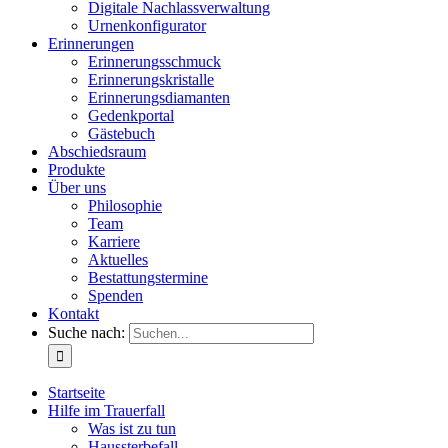
Digitale Nachlassverwaltung
Urnenkonfigurator
Erinnerungen
Erinnerungsschmuck
Erinnerungskristalle
Erinnerungsdiamanten
Gedenkportal
Gästebuch
Abschiedsraum
Produkte
Über uns
Philosophie
Team
Karriere
Aktuelles
Bestattungstermine
Spenden
Kontakt
Suche nach:
Startseite
Hilfe im Trauerfall
Was ist zu tun
Haussterbefall