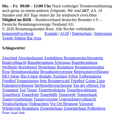
Mo. – Fr. 09:00 – 13:00 Uhr
Nach vorheriger Terminvereinbarung
auch gerne zu einem anderen Zeitpunkt.
Wir sind
24/7
, d.h. 24
Stunden und 365 Tage immer für Sie telefonisch erreichbar.
Mitglied im BDB
– Bundesverband deutscher Bestatter e.V. –
Deutsche Bestattungsvorsorge Treuhand AG
©
2026 Bestattungsinstitut Rose. Alle Rechte vorbehalten.
Instagram
Facebook
Kontakt
|
AGB
|
Datenschutz
|
Impressum
Toggle Sliding Bar Area
Schlagwörter
Abschied
Abschiedsraum
Ausbildung Bestattungsfachberaterin
Bankvollmacht
Baumbestattung Schongau
Baumbestattung
Weilheim
Beerdigung
Begleitung
Bestattung
Bestattungsinstitut
Rose
Bestattungskultur
Bestattungsvorsorge
Betreuungsverfügung
BIO-Särge
Bio-Urnen
digitaler Nachlass
Erben
Erdbestattung
Friedhof
Erinnerungen
freie Bestatterwahl
Friedhof
Grüne Linie
Patientenverfügung
Sterbegeldversicherung
Tag der offenen Tür
Testament
Tod
Trauer
Trauerbegleitung
Trauerbewältigung
Trauerbuch
Trauerfeier
Trauerhilfe
Trauerrede
Trauerrituale
Trauerverarbeitung
Trauervorsorge
Unternehmervollmacht
Verabschiedung
Vollmachten
Vor Ort Beratung
Vorsorge
Würdevolle Bestattung
Zementerhaus
Zementerhaus Peißenberg
Page load link