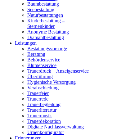
Baumbestattung
Seebestattung
Naturbestattungen
Kinderbestattung –
Sternenkinder
Anonyme Bestattung
Diamantbestattung
Leistungen
Bestattungsvorsorge
Beratung
Behördenservice
Blumenservice
Trauerdruck + Anzeigenservice
Überführung
Hygienische Versorgung
Verabschiedung
Trauerfeier
Trauerrede
Trauerbegleitung
Trauerliterartur
Trauermusik
Trauerdekoration
Digitale Nachlassverwaltung
Urnenkonfigurator
Erinnerungen