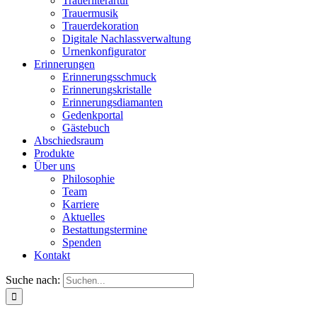
Trauerliterartur
Trauermusik
Trauerdekoration
Digitale Nachlassverwaltung
Urnenkonfigurator
Erinnerungen
Erinnerungsschmuck
Erinnerungskristalle
Erinnerungsdiamanten
Gedenkportal
Gästebuch
Abschiedsraum
Produkte
Über uns
Philosophie
Team
Karriere
Aktuelles
Bestattungstermine
Spenden
Kontakt
Suche nach: