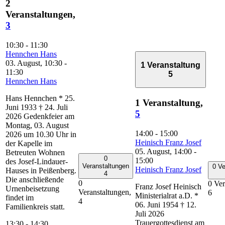
2
Veranstaltungen,
3
10:30
-
11:30
Hennchen Hans
03. August, 10:30
-
1 Veranstaltung
11:30
5
Hennchen Hans
Hans Hennchen * 25.
1 Veranstaltung,
Juni 1933 † 24. Juli
5
2026 Gedenkfeier am
Montag, 03. August
14:00
-
15:00
2026 um 10.30 Uhr in
Heinisch Franz Josef
der Kapelle im
05. August, 14:00
-
Betreuten Wohnen
0
15:00
des Josef-Lindauer-
Veranstaltungen
0 Ve
Heinisch Franz Josef
Hauses in Peißenberg.
4
Die anschließende
0
0 Ver
Franz Josef Heinisch
Urnenbeisetzung
Veranstaltungen,
6
Ministerialrat a.D. *
findet im
4
06. Juni 1954 † 12.
Familienkreis statt.
Juli 2026
Trauergottesdienst am
13:30
-
14:30