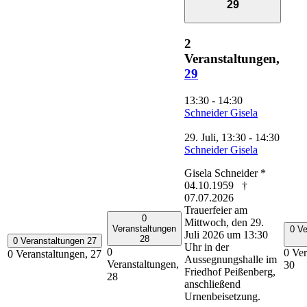
29
2
Veranstaltungen,
29
13:30
-
14:30
Schneider Gisela
29. Juli, 13:30
-
14:30
Schneider Gisela
Gisela Schneider *
04.10.1959 †
07.07.2026
Trauerfeier am
0
Mittwoch, den 29.
Veranstaltungen
0 Ve
Juli 2026 um 13:30
28
0 Veranstaltungen
27
Uhr in der
0
0 Ver
0 Veranstaltungen,
27
Aussegnungshalle im
Veranstaltungen,
30
Friedhof Peißenberg,
28
anschließend
Urnenbeisetzung.