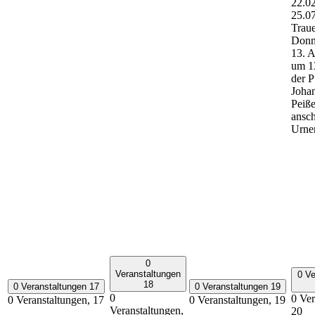
22.0
25.0
Traue
Donn
13. 
um 1
der P
Johan
Peiß
ansc
Urne
0
Veranstaltungen
0 Ve
18
0 Veranstaltungen
17
0 Veranstaltungen
19
0
0 Ver
0 Veranstaltungen,
17
0 Veranstaltungen,
19
Veranstaltungen,
20