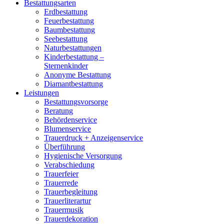
Bestattungsarten
Erdbestattung
Feuerbestattung
Baumbestattung
Seebestattung
Naturbestattungen
Kinderbestattung –
Sternenkinder
Anonyme Bestattung
Diamantbestattung
Leistungen
Bestattungsvorsorge
Beratung
Behördenservice
Blumenservice
Trauerdruck + Anzeigenservice
Überführung
Hygienische Versorgung
Verabschiedung
Trauerfeier
Trauerrede
Trauerbegleitung
Trauerliterartur
Trauermusik
Trauerdekoration