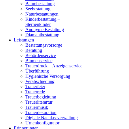
Baumbestattung
Seebestattung
Naturbestattungen
Kinderbestattung –
Sternenkinder
Anonyme Bestattung
Diamantbestattung
Leistungen
Bestattungsvorsorge
Beratung
Behördenservice
Blumenservice
Trauerdruck + Anzeigenservice
Überführung
Hygienische Versorgung
Verabschiedung
Trauerfeier
Trauerrede
Trauerbegleitung
Trauerliterartur
Trauermusik
Trauerdekoration
Digitale Nachlassverwaltung
Urnenkonfigurator
Erinnerungen