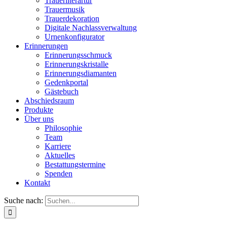
Trauerliterartur
Trauermusik
Trauerdekoration
Digitale Nachlassverwaltung
Urnenkonfigurator
Erinnerungen
Erinnerungsschmuck
Erinnerungskristalle
Erinnerungsdiamanten
Gedenkportal
Gästebuch
Abschiedsraum
Produkte
Über uns
Philosophie
Team
Karriere
Aktuelles
Bestattungstermine
Spenden
Kontakt
Suche nach: