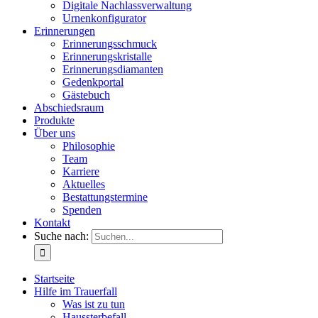
Digitale Nachlassverwaltung
Urnenkonfigurator
Erinnerungen
Erinnerungsschmuck
Erinnerungskristalle
Erinnerungsdiamanten
Gedenkportal
Gästebuch
Abschiedsraum
Produkte
Über uns
Philosophie
Team
Karriere
Aktuelles
Bestattungstermine
Spenden
Kontakt
Suche nach:
Startseite
Hilfe im Trauerfall
Was ist zu tun
Haussterbefall