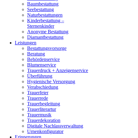
Baumbestattung
Seebestattung
Naturbestattungen
Kinderbestattung –
Sternenkinder
Anonyme Bestattung
Diamantbestattung
Leistungen
Bestattungsvorsorge
Beratung
Behördenservice
Blumenservice
Trauerdruck + Anzeigenservice
Überführung
Hygienische Versorgung
Verabschiedung
Trauerfeier
Trauerrede
Trauerbegleitung
Trauerliterartur
Trauermusik
Trauerdekoration
Digitale Nachlassverwaltung
Urnenkonfigurator
Erinnerungen