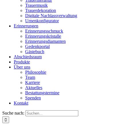
Trauerliterartur
Trauermusik
Trauerdekoration
Digitale Nachlassverwaltung
Urnenkonfigurator
Erinnerungen
Erinnerungsschmuck
Erinnerungskristalle
Erinnerungsdiamanten
Gedenkportal
Gästebuch
Abschiedsraum
Produkte
Über uns
Philosophie
Team
Karriere
Aktuelles
Bestattungstermine
Spenden
Kontakt
Suche nach: