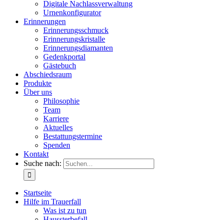
Digitale Nachlassverwaltung
Urnenkonfigurator
Erinnerungen
Erinnerungsschmuck
Erinnerungskristalle
Erinnerungsdiamanten
Gedenkportal
Gästebuch
Abschiedsraum
Produkte
Über uns
Philosophie
Team
Karriere
Aktuelles
Bestattungstermine
Spenden
Kontakt
Suche nach:
Startseite
Hilfe im Trauerfall
Was ist zu tun
Haussterbefall