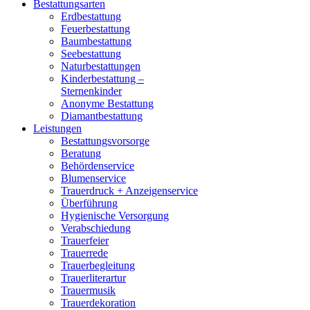
Bestattungsarten
Erdbestattung
Feuerbestattung
Baumbestattung
Seebestattung
Naturbestattungen
Kinderbestattung –
Sternenkinder
Anonyme Bestattung
Diamantbestattung
Leistungen
Bestattungsvorsorge
Beratung
Behördenservice
Blumenservice
Trauerdruck + Anzeigenservice
Überführung
Hygienische Versorgung
Verabschiedung
Trauerfeier
Trauerrede
Trauerbegleitung
Trauerliterartur
Trauermusik
Trauerdekoration