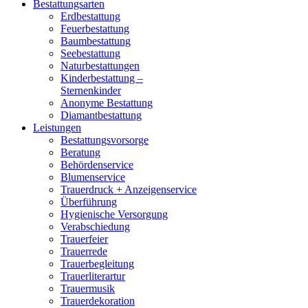
Bestattungsarten
Erdbestattung
Feuerbestattung
Baumbestattung
Seebestattung
Naturbestattungen
Kinderbestattung –
Sternenkinder
Anonyme Bestattung
Diamantbestattung
Leistungen
Bestattungsvorsorge
Beratung
Behördenservice
Blumenservice
Trauerdruck + Anzeigenservice
Überführung
Hygienische Versorgung
Verabschiedung
Trauerfeier
Trauerrede
Trauerbegleitung
Trauerliterartur
Trauermusik
Trauerdekoration