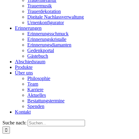
Trauerliterartur
Trauermusik
Trauerdekoration
Digitale Nachlassverwaltung
Urnenkonfigurator
Erinnerungen
Erinnerungsschmuck
Erinnerungskristalle
Erinnerungsdiamanten
Gedenkportal
Gästebuch
Abschiedsraum
Produkte
Über uns
Philosophie
Team
Karriere
Aktuelles
Bestattungstermine
Spenden
Kontakt
Suche nach: