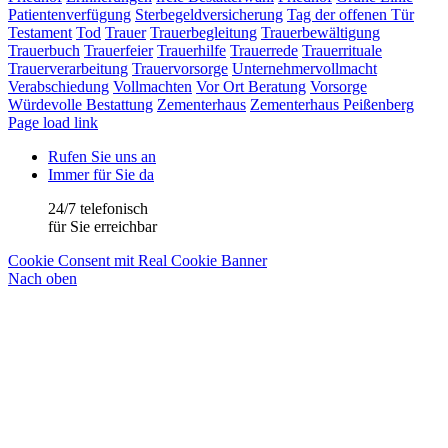
Patientenverfügung
Sterbegeldversicherung
Tag der offenen Tür
Testament
Tod
Trauer
Trauerbegleitung
Trauerbewältigung
Trauerbuch
Trauerfeier
Trauerhilfe
Trauerrede
Trauerrituale
Trauerverarbeitung
Trauervorsorge
Unternehmervollmacht
Verabschiedung
Vollmachten
Vor Ort Beratung
Vorsorge
Würdevolle Bestattung
Zementerhaus
Zementerhaus Peißenberg
Page load link
Rufen Sie uns an
Immer für Sie da
24/7 telefonisch
für Sie erreichbar
Cookie Consent mit Real Cookie Banner
Nach oben