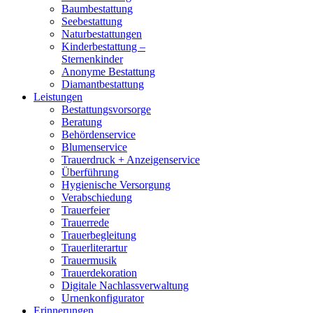
Baumbestattung
Seebestattung
Naturbestattungen
Kinderbestattung –
Sternenkinder
Anonyme Bestattung
Diamantbestattung
Leistungen
Bestattungsvorsorge
Beratung
Behördenservice
Blumenservice
Trauerdruck + Anzeigenservice
Überführung
Hygienische Versorgung
Verabschiedung
Trauerfeier
Trauerrede
Trauerbegleitung
Trauerliterartur
Trauermusik
Trauerdekoration
Digitale Nachlassverwaltung
Urnenkonfigurator
Erinnerungen