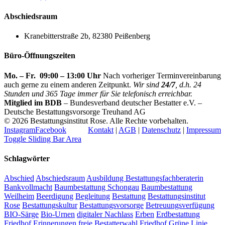
Abschiedsraum
Kranebitterstraße 2b, 82380 Peißenberg
Büro-Öffnungszeiten
Mo. – Fr. 09:00 – 13:00 Uhr
Nach vorheriger Terminvereinbarung
auch gerne zu einem anderen Zeitpunkt.
Wir sind
24/7
, d.h. 24
Stunden und 365 Tage immer für Sie telefonisch erreichbar.
Mitglied im BDB
– Bundesverband deutscher Bestatter e.V. –
Deutsche Bestattungsvorsorge Treuhand AG
©
2026 Bestattungsinstitut Rose. Alle Rechte vorbehalten.
Instagram
Facebook
Kontakt
|
AGB
|
Datenschutz
|
Impressum
Toggle Sliding Bar Area
Schlagwörter
Abschied
Abschiedsraum
Ausbildung Bestattungsfachberaterin
Bankvollmacht
Baumbestattung Schongau
Baumbestattung
Weilheim
Beerdigung
Begleitung
Bestattung
Bestattungsinstitut
Rose
Bestattungskultur
Bestattungsvorsorge
Betreuungsverfügung
BIO-Särge
Bio-Urnen
digitaler Nachlass
Erben
Erdbestattung
Friedhof
Erinnerungen
freie Bestatterwahl
Friedhof
Grüne Linie