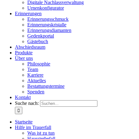
Digitale Nachlassverwaltung
Urnenkonfigurator
Erinnerungen
Erinnerungsschmuck
Erinnerungskristalle
Erinnerungsdiamanten
Gedenkportal
Gästebuch
Abschiedsraum
Produkte
Über uns
Philosophie
Team
Karriere
Aktuelles
Bestattungstermine
Spenden
Kontakt
Suche nach:
Startseite
Hilfe im Trauerfall
Was ist zu tun
Haussterbefall