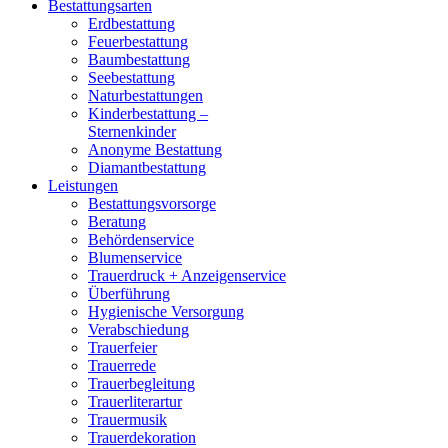
Bestattungsarten
Erdbestattung
Feuerbestattung
Baumbestattung
Seebestattung
Naturbestattungen
Kinderbestattung –
Sternenkinder
Anonyme Bestattung
Diamantbestattung
Leistungen
Bestattungsvorsorge
Beratung
Behördenservice
Blumenservice
Trauerdruck + Anzeigenservice
Überführung
Hygienische Versorgung
Verabschiedung
Trauerfeier
Trauerrede
Trauerbegleitung
Trauerliterartur
Trauermusik
Trauerdekoration