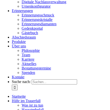
Digitale Nachlassverwaltung
Urnenkonfigurator
Erinnerungen
Erinnerungsschmuck
Erinnerungskristalle
Erinnerungsdiamanten
Gedenkportal
Gästebuch
Abschiedsraum
Produkte
Über uns
Philosophie
Team
Karriere
Aktuelles
Bestattungstermine
Spenden
Kontakt
Suche nach:
Startseite
Hilfe im Trauerfall
Was ist zu tun
Haussterbefall