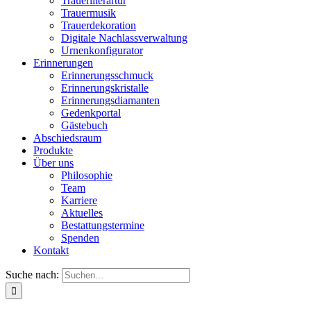
Trauerliterartur
Trauermusik
Trauerdekoration
Digitale Nachlassverwaltung
Urnenkonfigurator
Erinnerungen
Erinnerungsschmuck
Erinnerungskristalle
Erinnerungsdiamanten
Gedenkportal
Gästebuch
Abschiedsraum
Produkte
Über uns
Philosophie
Team
Karriere
Aktuelles
Bestattungstermine
Spenden
Kontakt
Suche nach: