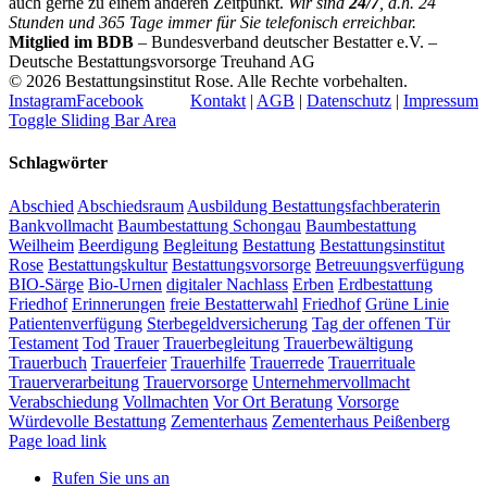
auch gerne zu einem anderen Zeitpunkt.
Wir sind
24/7
, d.h. 24
Stunden und 365 Tage immer für Sie telefonisch erreichbar.
Mitglied im BDB
– Bundesverband deutscher Bestatter e.V. –
Deutsche Bestattungsvorsorge Treuhand AG
©
2026 Bestattungsinstitut Rose. Alle Rechte vorbehalten.
Instagram
Facebook
Kontakt
|
AGB
|
Datenschutz
|
Impressum
Toggle Sliding Bar Area
Schlagwörter
Abschied
Abschiedsraum
Ausbildung Bestattungsfachberaterin
Bankvollmacht
Baumbestattung Schongau
Baumbestattung
Weilheim
Beerdigung
Begleitung
Bestattung
Bestattungsinstitut
Rose
Bestattungskultur
Bestattungsvorsorge
Betreuungsverfügung
BIO-Särge
Bio-Urnen
digitaler Nachlass
Erben
Erdbestattung
Friedhof
Erinnerungen
freie Bestatterwahl
Friedhof
Grüne Linie
Patientenverfügung
Sterbegeldversicherung
Tag der offenen Tür
Testament
Tod
Trauer
Trauerbegleitung
Trauerbewältigung
Trauerbuch
Trauerfeier
Trauerhilfe
Trauerrede
Trauerrituale
Trauerverarbeitung
Trauervorsorge
Unternehmervollmacht
Verabschiedung
Vollmachten
Vor Ort Beratung
Vorsorge
Würdevolle Bestattung
Zementerhaus
Zementerhaus Peißenberg
Page load link
Rufen Sie uns an