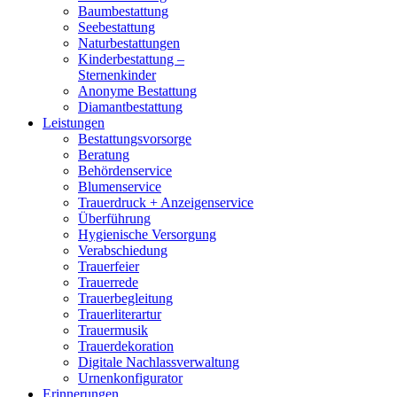
Baumbestattung
Seebestattung
Naturbestattungen
Kinderbestattung –
Sternenkinder
Anonyme Bestattung
Diamantbestattung
Leistungen
Bestattungsvorsorge
Beratung
Behördenservice
Blumenservice
Trauerdruck + Anzeigenservice
Überführung
Hygienische Versorgung
Verabschiedung
Trauerfeier
Trauerrede
Trauerbegleitung
Trauerliterartur
Trauermusik
Trauerdekoration
Digitale Nachlassverwaltung
Urnenkonfigurator
Erinnerungen