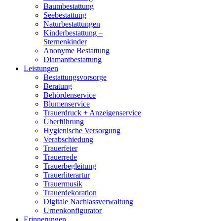
Baumbestattung
Seebestattung
Naturbestattungen
Kinderbestattung –
Sternenkinder
Anonyme Bestattung
Diamantbestattung
Leistungen
Bestattungsvorsorge
Beratung
Behördenservice
Blumenservice
Trauerdruck + Anzeigenservice
Überführung
Hygienische Versorgung
Verabschiedung
Trauerfeier
Trauerrede
Trauerbegleitung
Trauerliterartur
Trauermusik
Trauerdekoration
Digitale Nachlassverwaltung
Urnenkonfigurator
Erinnerungen