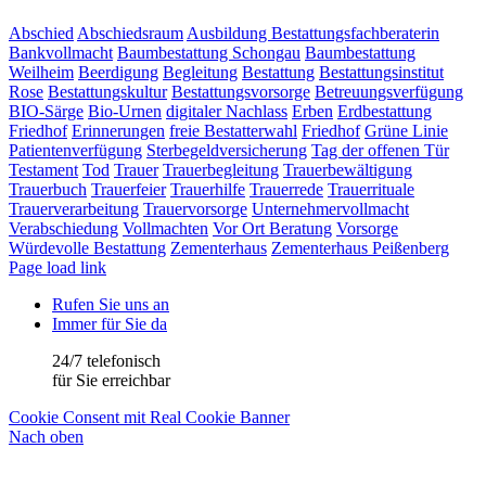
Abschied
Abschiedsraum
Ausbildung Bestattungsfachberaterin
Bankvollmacht
Baumbestattung Schongau
Baumbestattung
Weilheim
Beerdigung
Begleitung
Bestattung
Bestattungsinstitut
Rose
Bestattungskultur
Bestattungsvorsorge
Betreuungsverfügung
BIO-Särge
Bio-Urnen
digitaler Nachlass
Erben
Erdbestattung
Friedhof
Erinnerungen
freie Bestatterwahl
Friedhof
Grüne Linie
Patientenverfügung
Sterbegeldversicherung
Tag der offenen Tür
Testament
Tod
Trauer
Trauerbegleitung
Trauerbewältigung
Trauerbuch
Trauerfeier
Trauerhilfe
Trauerrede
Trauerrituale
Trauerverarbeitung
Trauervorsorge
Unternehmervollmacht
Verabschiedung
Vollmachten
Vor Ort Beratung
Vorsorge
Würdevolle Bestattung
Zementerhaus
Zementerhaus Peißenberg
Page load link
Rufen Sie uns an
Immer für Sie da
24/7 telefonisch
für Sie erreichbar
Cookie Consent mit Real Cookie Banner
Nach oben