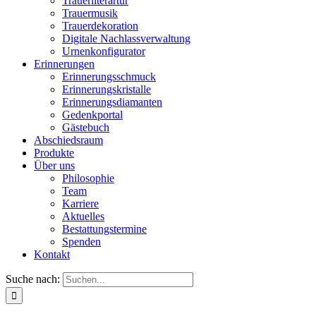
Trauerliterartur
Trauermusik
Trauerdekoration
Digitale Nachlassverwaltung
Urnenkonfigurator
Erinnerungen
Erinnerungsschmuck
Erinnerungskristalle
Erinnerungsdiamanten
Gedenkportal
Gästebuch
Abschiedsraum
Produkte
Über uns
Philosophie
Team
Karriere
Aktuelles
Bestattungstermine
Spenden
Kontakt
Suche nach: