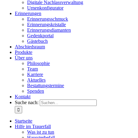
Digitale Nachlassverwaltung
Urnenkonfigurator
Erinnerungen
Erinnerungsschmuck
Erinnerungskristalle
Erinnerungsdiamanten
Gedenkportal
Gästebuch
Abschiedsraum
Produkte
Über uns
Philosophie
Team
Karriere
Aktuelles
Bestattungstermine
Spenden
Kontakt
Suche nach:
Startseite
Hilfe im Trauerfall
Was ist zu tun
Haussterbefall