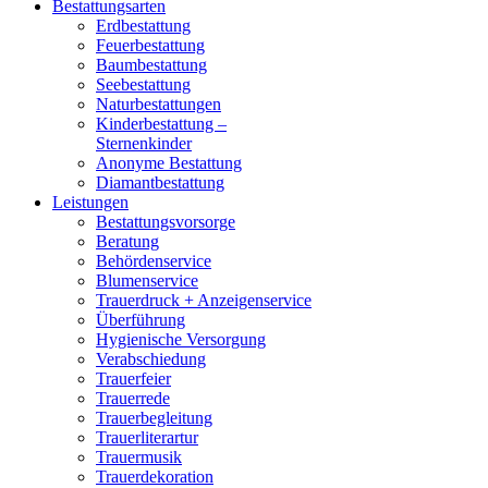
Bestattungsarten
Erdbestattung
Feuerbestattung
Baumbestattung
Seebestattung
Naturbestattungen
Kinderbestattung –
Sternenkinder
Anonyme Bestattung
Diamantbestattung
Leistungen
Bestattungsvorsorge
Beratung
Behördenservice
Blumenservice
Trauerdruck + Anzeigenservice
Überführung
Hygienische Versorgung
Verabschiedung
Trauerfeier
Trauerrede
Trauerbegleitung
Trauerliterartur
Trauermusik
Trauerdekoration