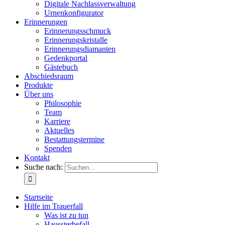
Digitale Nachlassverwaltung
Urnenkonfigurator
Erinnerungen
Erinnerungsschmuck
Erinnerungskristalle
Erinnerungsdiamanten
Gedenkportal
Gästebuch
Abschiedsraum
Produkte
Über uns
Philosophie
Team
Karriere
Aktuelles
Bestattungstermine
Spenden
Kontakt
Suche nach:
Startseite
Hilfe im Trauerfall
Was ist zu tun
Haussterbefall