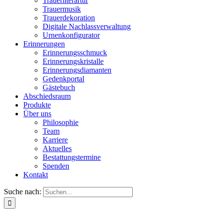
Trauerliterartur
Trauermusik
Trauerdekoration
Digitale Nachlassverwaltung
Urnenkonfigurator
Erinnerungen
Erinnerungsschmuck
Erinnerungskristalle
Erinnerungsdiamanten
Gedenkportal
Gästebuch
Abschiedsraum
Produkte
Über uns
Philosophie
Team
Karriere
Aktuelles
Bestattungstermine
Spenden
Kontakt
Suche nach: