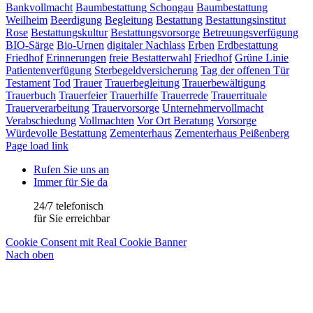
Bankvollmacht
Baumbestattung Schongau
Baumbestattung
Weilheim
Beerdigung
Begleitung
Bestattung
Bestattungsinstitut
Rose
Bestattungskultur
Bestattungsvorsorge
Betreuungsverfügung
BIO-Särge
Bio-Urnen
digitaler Nachlass
Erben
Erdbestattung
Friedhof
Erinnerungen
freie Bestatterwahl
Friedhof
Grüne Linie
Patientenverfügung
Sterbegeldversicherung
Tag der offenen Tür
Testament
Tod
Trauer
Trauerbegleitung
Trauerbewältigung
Trauerbuch
Trauerfeier
Trauerhilfe
Trauerrede
Trauerrituale
Trauerverarbeitung
Trauervorsorge
Unternehmervollmacht
Verabschiedung
Vollmachten
Vor Ort Beratung
Vorsorge
Würdevolle Bestattung
Zementerhaus
Zementerhaus Peißenberg
Page load link
Rufen Sie uns an
Immer für Sie da
24/7 telefonisch
für Sie erreichbar
Cookie Consent mit Real Cookie Banner
Nach oben