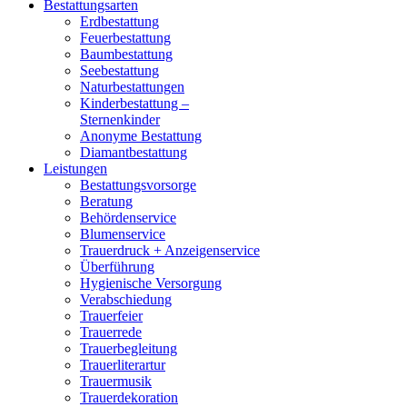
Bestattungsarten
Erdbestattung
Feuerbestattung
Baumbestattung
Seebestattung
Naturbestattungen
Kinderbestattung –
Sternenkinder
Anonyme Bestattung
Diamantbestattung
Leistungen
Bestattungsvorsorge
Beratung
Behördenservice
Blumenservice
Trauerdruck + Anzeigenservice
Überführung
Hygienische Versorgung
Verabschiedung
Trauerfeier
Trauerrede
Trauerbegleitung
Trauerliterartur
Trauermusik
Trauerdekoration