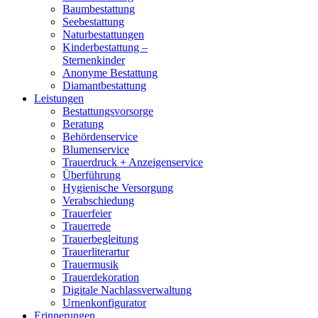
Baumbestattung
Seebestattung
Naturbestattungen
Kinderbestattung –
Sternenkinder
Anonyme Bestattung
Diamantbestattung
Leistungen
Bestattungsvorsorge
Beratung
Behördenservice
Blumenservice
Trauerdruck + Anzeigenservice
Überführung
Hygienische Versorgung
Verabschiedung
Trauerfeier
Trauerrede
Trauerbegleitung
Trauerliterartur
Trauermusik
Trauerdekoration
Digitale Nachlassverwaltung
Urnenkonfigurator
Erinnerungen