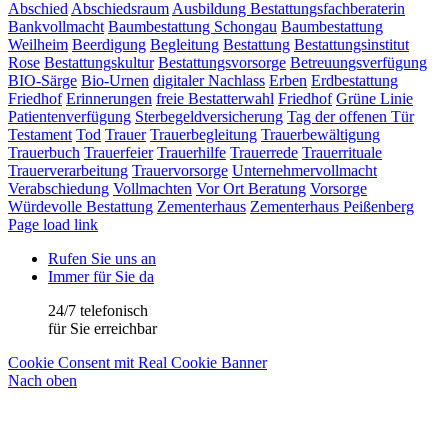
Abschied
Abschiedsraum
Ausbildung Bestattungsfachberaterin
Bankvollmacht
Baumbestattung Schongau
Baumbestattung
Weilheim
Beerdigung
Begleitung
Bestattung
Bestattungsinstitut
Rose
Bestattungskultur
Bestattungsvorsorge
Betreuungsverfügung
BIO-Särge
Bio-Urnen
digitaler Nachlass
Erben
Erdbestattung
Friedhof
Erinnerungen
freie Bestatterwahl
Friedhof
Grüne Linie
Patientenverfügung
Sterbegeldversicherung
Tag der offenen Tür
Testament
Tod
Trauer
Trauerbegleitung
Trauerbewältigung
Trauerbuch
Trauerfeier
Trauerhilfe
Trauerrede
Trauerrituale
Trauerverarbeitung
Trauervorsorge
Unternehmervollmacht
Verabschiedung
Vollmachten
Vor Ort Beratung
Vorsorge
Würdevolle Bestattung
Zementerhaus
Zementerhaus Peißenberg
Page load link
Rufen Sie uns an
Immer für Sie da
24/7 telefonisch
für Sie erreichbar
Cookie Consent mit Real Cookie Banner
Nach oben