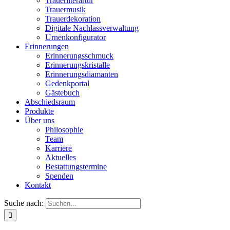
Trauerliterartur
Trauermusik
Trauerdekoration
Digitale Nachlassverwaltung
Urnenkonfigurator
Erinnerungen
Erinnerungsschmuck
Erinnerungskristalle
Erinnerungsdiamanten
Gedenkportal
Gästebuch
Abschiedsraum
Produkte
Über uns
Philosophie
Team
Karriere
Aktuelles
Bestattungstermine
Spenden
Kontakt
Suche nach: