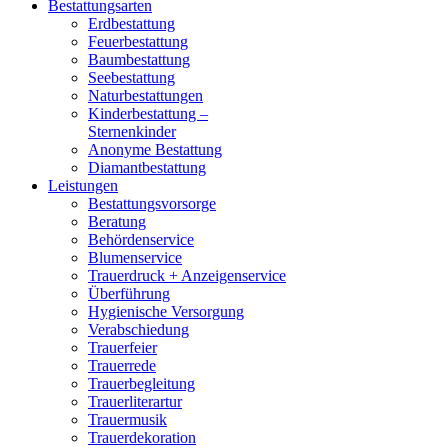
Bestattungsarten
Erdbestattung
Feuerbestattung
Baumbestattung
Seebestattung
Naturbestattungen
Kinderbestattung –
Sternenkinder
Anonyme Bestattung
Diamantbestattung
Leistungen
Bestattungsvorsorge
Beratung
Behördenservice
Blumenservice
Trauerdruck + Anzeigenservice
Überführung
Hygienische Versorgung
Verabschiedung
Trauerfeier
Trauerrede
Trauerbegleitung
Trauerliterartur
Trauermusik
Trauerdekoration