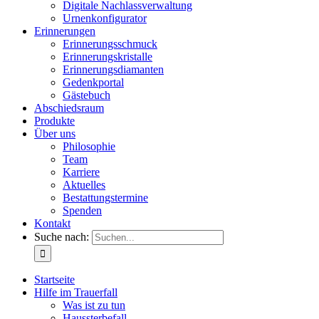
Digitale Nachlassverwaltung
Urnenkonfigurator
Erinnerungen
Erinnerungsschmuck
Erinnerungskristalle
Erinnerungsdiamanten
Gedenkportal
Gästebuch
Abschiedsraum
Produkte
Über uns
Philosophie
Team
Karriere
Aktuelles
Bestattungstermine
Spenden
Kontakt
Suche nach:
Startseite
Hilfe im Trauerfall
Was ist zu tun
Haussterbefall