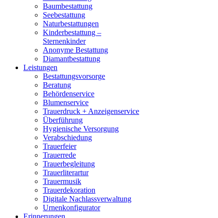
Baumbestattung
Seebestattung
Naturbestattungen
Kinderbestattung –
Sternenkinder
Anonyme Bestattung
Diamantbestattung
Leistungen
Bestattungsvorsorge
Beratung
Behördenservice
Blumenservice
Trauerdruck + Anzeigenservice
Überführung
Hygienische Versorgung
Verabschiedung
Trauerfeier
Trauerrede
Trauerbegleitung
Trauerliterartur
Trauermusik
Trauerdekoration
Digitale Nachlassverwaltung
Urnenkonfigurator
Erinnerungen