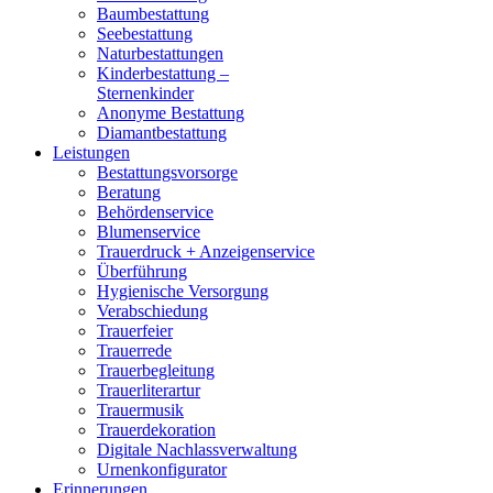
Baumbestattung
Seebestattung
Naturbestattungen
Kinderbestattung –
Sternenkinder
Anonyme Bestattung
Diamantbestattung
Leistungen
Bestattungsvorsorge
Beratung
Behördenservice
Blumenservice
Trauerdruck + Anzeigenservice
Überführung
Hygienische Versorgung
Verabschiedung
Trauerfeier
Trauerrede
Trauerbegleitung
Trauerliterartur
Trauermusik
Trauerdekoration
Digitale Nachlassverwaltung
Urnenkonfigurator
Erinnerungen