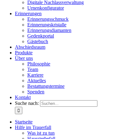
Digitale Nachlassverwaltung
Urnenkonfigurator
Erinnerungen
Erinnerungsschmuck
Erinnerungskristalle
Erinnerungsdiamanten
Gedenkportal
Gästebuch
Abschiedsraum
Produkte
Über uns
Philosophie
Team
Karriere
Aktuelles
Bestattungstermine
Spenden
Kontakt
Suche nach:
Startseite
Hilfe im Trauerfall
Was ist zu tun
Haussterbefall