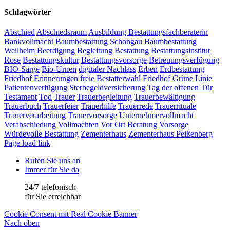
Schlagwörter
Abschied
Abschiedsraum
Ausbildung Bestattungsfachberaterin
Bankvollmacht
Baumbestattung Schongau
Baumbestattung
Weilheim
Beerdigung
Begleitung
Bestattung
Bestattungsinstitut
Rose
Bestattungskultur
Bestattungsvorsorge
Betreuungsverfügung
BIO-Särge
Bio-Urnen
digitaler Nachlass
Erben
Erdbestattung
Friedhof
Erinnerungen
freie Bestatterwahl
Friedhof
Grüne Linie
Patientenverfügung
Sterbegeldversicherung
Tag der offenen Tür
Testament
Tod
Trauer
Trauerbegleitung
Trauerbewältigung
Trauerbuch
Trauerfeier
Trauerhilfe
Trauerrede
Trauerrituale
Trauerverarbeitung
Trauervorsorge
Unternehmervollmacht
Verabschiedung
Vollmachten
Vor Ort Beratung
Vorsorge
Würdevolle Bestattung
Zementerhaus
Zementerhaus Peißenberg
Page load link
Rufen Sie uns an
Immer für Sie da
24/7 telefonisch
für Sie erreichbar
Cookie Consent mit Real Cookie Banner
Nach oben