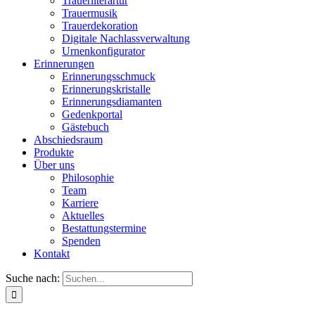
Trauerliterartur
Trauermusik
Trauerdekoration
Digitale Nachlassverwaltung
Urnenkonfigurator
Erinnerungen
Erinnerungsschmuck
Erinnerungskristalle
Erinnerungsdiamanten
Gedenkportal
Gästebuch
Abschiedsraum
Produkte
Über uns
Philosophie
Team
Karriere
Aktuelles
Bestattungstermine
Spenden
Kontakt
Suche nach: