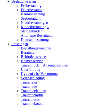
Bestattungsarten
Erdbestattung
Feuerbestattung
Baumbestattung
Seebestattung
Naturbestattungen
Kinderbestattung –
Sternenkinder
Anonyme Bestattung
Diamantbestattung
Leistungen
Bestattungsvorsorge
Beratung
Behördenservice
Blumenservice
Trauerdruck + Anzeigenservice
Überführung
Hygienische Versorgung
Verabschiedung
Trauerfeier
Trauerrede
Trauerbegleitung
Trauerliterartur
Trauermusik
Trauerdekoration