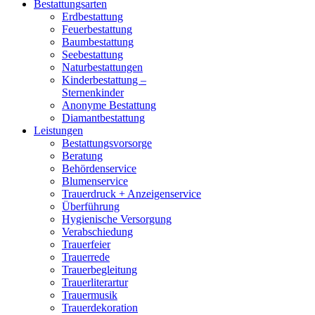
Bestattungsarten
Erdbestattung
Feuerbestattung
Baumbestattung
Seebestattung
Naturbestattungen
Kinderbestattung –
Sternenkinder
Anonyme Bestattung
Diamantbestattung
Leistungen
Bestattungsvorsorge
Beratung
Behördenservice
Blumenservice
Trauerdruck + Anzeigenservice
Überführung
Hygienische Versorgung
Verabschiedung
Trauerfeier
Trauerrede
Trauerbegleitung
Trauerliterartur
Trauermusik
Trauerdekoration