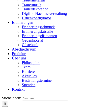
Trauerliterartur
Trauermusik
Trauerdekoration
Digitale Nachlassverwaltung
Urnenkonfigurator
Erinnerungen
Erinnerungsschmuck
Erinnerungskristalle
Erinnerungsdiamanten
Gedenkportal
Gästebuch
Abschiedsraum
Produkte
Über uns
Philosophie
Team
Karriere
Aktuelles
Bestattungstermine
Spenden
Kontakt
Suche nach: