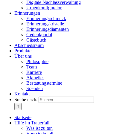
Digitale Nachlassverwaltung
Urnenkonfigurator
Erinnerungen
Erinnerungsschmuck
Erinnerungskristalle
Erinnerungsdiamanten
Gedenkportal
Gästebuch
Abschiedsraum
Produkte
Über uns
Philosophie
Team
Karriere
Aktuelles
Bestattungstermine
Spenden
Kontakt
Suche nach:
Startseite
Hilfe im Trauerfall
Was ist zu tun
Haussterbefall