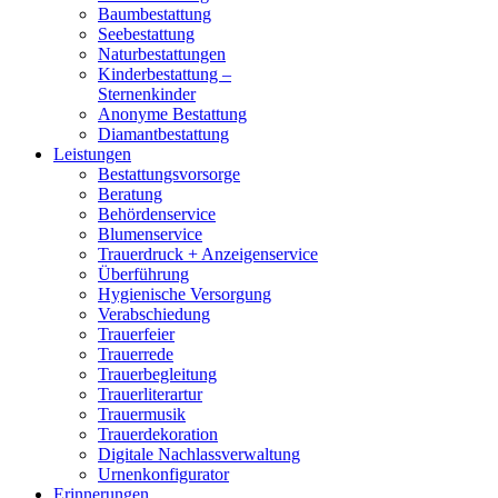
Baumbestattung
Seebestattung
Naturbestattungen
Kinderbestattung –
Sternenkinder
Anonyme Bestattung
Diamantbestattung
Leistungen
Bestattungsvorsorge
Beratung
Behördenservice
Blumenservice
Trauerdruck + Anzeigenservice
Überführung
Hygienische Versorgung
Verabschiedung
Trauerfeier
Trauerrede
Trauerbegleitung
Trauerliterartur
Trauermusik
Trauerdekoration
Digitale Nachlassverwaltung
Urnenkonfigurator
Erinnerungen