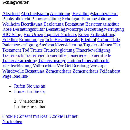
Schlagwörter
Abschied
Abschiedsraum
Ausbildung Bestattungsfachberaterin
Bankvollmacht
Baumbestattung Schongau
Baumbestattung
Weilheim
Beerdigung
Begleitung
Bestattung
Bestattungsinstitut
Rose
Bestattungskultur
Bestattungsvorsorge
Betreuungsverfügung
BIO-Särge
Bio-Urnen
digitaler Nachlass
Erben
Erdbestattung
Friedhof
Erinnerungen
freie Bestatterwahl
Friedhof
Grüne Linie
Patientenverfügung
Sterbegeldversicherung
Tag der offenen Tür
Testament
Tod
Trauer
Trauerbegleitung
Trauerbewältigung
Trauerbuch
Trauerfeier
Trauerhilfe
Trauerrede
Trauerrituale
Trauerverarbeitung
Trauervorsorge
Unternehmervollmacht
Verabschiedung
Vollmachten
Vor Ort Beratung
Vorsorge
Würdevolle Bestattung
Zementerhaus
Zementerhaus Peißenberg
Page load link
Rufen Sie uns an
Immer für Sie da
24/7 telefonisch
für Sie erreichbar
Cookie Consent mit Real Cookie Banner
Nach oben