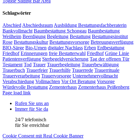
Toggle Sliding Bar Area
Schlagwörter
Abschied
Abschiedsraum
Ausbildung Bestattungsfachberaterin
Bankvollmacht
Baumbestattung Schongau
Baumbestattung
Weilheim
Beerdigung
Begleitung
Bestattung
Bestattungsinstitut
Rose
Bestattungskultur
Bestattungsvorsorge
Betreuungsverfügung
BIO-Särge
Bio-Urnen
digitaler Nachlass
Erben
Erdbestattung
Friedhof
Erinnerungen
freie Bestatterwahl
Friedhof
Grüne Linie
Patientenverfügung
Sterbegeldversicherung
Tag der offenen Tür
Testament
Tod
Trauer
Trauerbegleitung
Trauerbewältigung
Trauerbuch
Trauerfeier
Trauerhilfe
Trauerrede
Trauerrituale
Trauerverarbeitung
Trauervorsorge
Unternehmervollmacht
Verabschiedung
Vollmachten
Vor Ort Beratung
Vorsorge
Würdevolle Bestattung
Zementerhaus
Zementerhaus Peißenberg
Page load link
Rufen Sie uns an
Immer für Sie da
24/7 telefonisch
für Sie erreichbar
Cookie Consent mit Real Cookie Banner