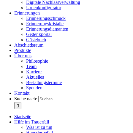
Digitale Nachlassverwaltung
Urnenkonfigurator
Erinnerungen
Erinnerungsschmuck
Erinnerungskristalle
Erinnerungsdiamanten
Gedenkportal
Gästebuch
Abschiedsraum
Produkte
Über uns
Philosophie
Team
Karriere
Aktuelles
Bestattungstermine
Spenden
Kontakt
Suche nach:
Startseite
Hilfe im Trauerfall
Was ist zu tun
Haussterbefall