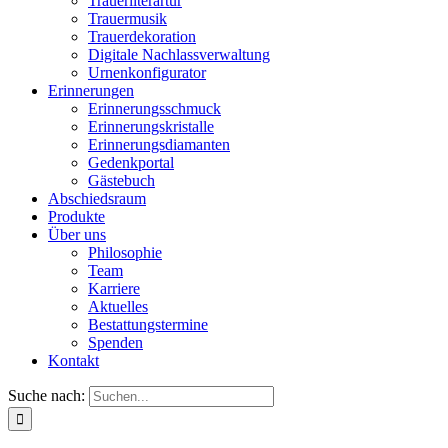
Trauerliterartur
Trauermusik
Trauerdekoration
Digitale Nachlassverwaltung
Urnenkonfigurator
Erinnerungen
Erinnerungsschmuck
Erinnerungskristalle
Erinnerungsdiamanten
Gedenkportal
Gästebuch
Abschiedsraum
Produkte
Über uns
Philosophie
Team
Karriere
Aktuelles
Bestattungstermine
Spenden
Kontakt
Suche nach: