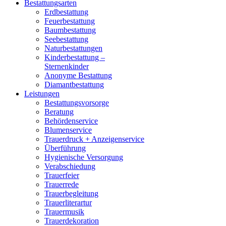
Bestattungsarten
Erdbestattung
Feuerbestattung
Baumbestattung
Seebestattung
Naturbestattungen
Kinderbestattung –
Sternenkinder
Anonyme Bestattung
Diamantbestattung
Leistungen
Bestattungsvorsorge
Beratung
Behördenservice
Blumenservice
Trauerdruck + Anzeigenservice
Überführung
Hygienische Versorgung
Verabschiedung
Trauerfeier
Trauerrede
Trauerbegleitung
Trauerliterartur
Trauermusik
Trauerdekoration