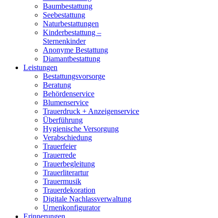
Baumbestattung
Seebestattung
Naturbestattungen
Kinderbestattung –
Sternenkinder
Anonyme Bestattung
Diamantbestattung
Leistungen
Bestattungsvorsorge
Beratung
Behördenservice
Blumenservice
Trauerdruck + Anzeigenservice
Überführung
Hygienische Versorgung
Verabschiedung
Trauerfeier
Trauerrede
Trauerbegleitung
Trauerliterartur
Trauermusik
Trauerdekoration
Digitale Nachlassverwaltung
Urnenkonfigurator
Erinnerungen