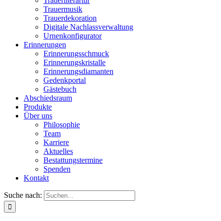
Trauerliterartur
Trauermusik
Trauerdekoration
Digitale Nachlassverwaltung
Urnenkonfigurator
Erinnerungen
Erinnerungsschmuck
Erinnerungskristalle
Erinnerungsdiamanten
Gedenkportal
Gästebuch
Abschiedsraum
Produkte
Über uns
Philosophie
Team
Karriere
Aktuelles
Bestattungstermine
Spenden
Kontakt
Suche nach: