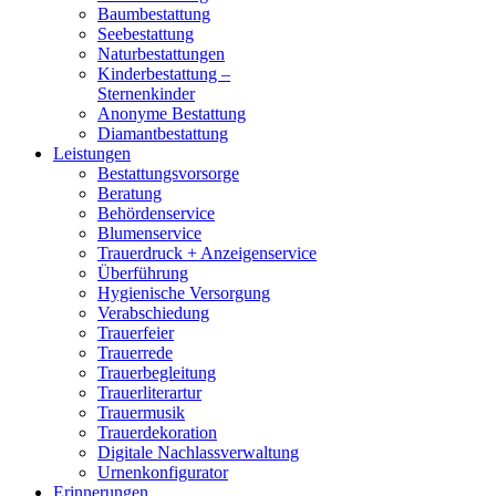
Baumbestattung
Seebestattung
Naturbestattungen
Kinderbestattung –
Sternenkinder
Anonyme Bestattung
Diamantbestattung
Leistungen
Bestattungsvorsorge
Beratung
Behördenservice
Blumenservice
Trauerdruck + Anzeigenservice
Überführung
Hygienische Versorgung
Verabschiedung
Trauerfeier
Trauerrede
Trauerbegleitung
Trauerliterartur
Trauermusik
Trauerdekoration
Digitale Nachlassverwaltung
Urnenkonfigurator
Erinnerungen