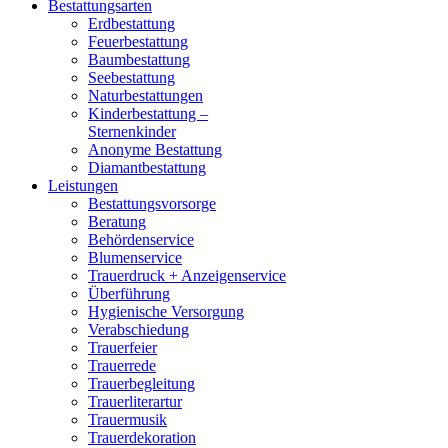
Bestattungsarten
Erdbestattung
Feuerbestattung
Baumbestattung
Seebestattung
Naturbestattungen
Kinderbestattung –
Sternenkinder
Anonyme Bestattung
Diamantbestattung
Leistungen
Bestattungsvorsorge
Beratung
Behördenservice
Blumenservice
Trauerdruck + Anzeigenservice
Überführung
Hygienische Versorgung
Verabschiedung
Trauerfeier
Trauerrede
Trauerbegleitung
Trauerliterartur
Trauermusik
Trauerdekoration