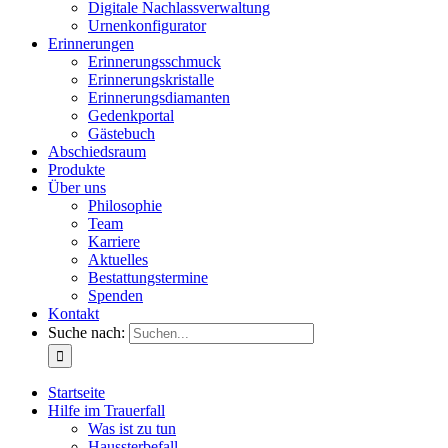
Digitale Nachlassverwaltung
Urnenkonfigurator
Erinnerungen
Erinnerungsschmuck
Erinnerungskristalle
Erinnerungsdiamanten
Gedenkportal
Gästebuch
Abschiedsraum
Produkte
Über uns
Philosophie
Team
Karriere
Aktuelles
Bestattungstermine
Spenden
Kontakt
Suche nach:
Startseite
Hilfe im Trauerfall
Was ist zu tun
Haussterbefall