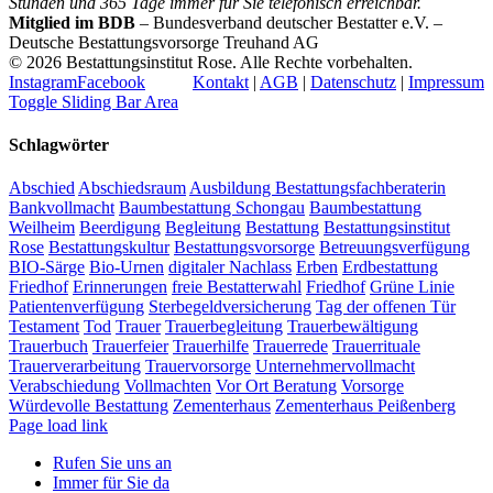
Stunden und 365 Tage immer für Sie telefonisch erreichbar.
Mitglied im BDB
– Bundesverband deutscher Bestatter e.V. –
Deutsche Bestattungsvorsorge Treuhand AG
©
2026 Bestattungsinstitut Rose. Alle Rechte vorbehalten.
Instagram
Facebook
Kontakt
|
AGB
|
Datenschutz
|
Impressum
Toggle Sliding Bar Area
Schlagwörter
Abschied
Abschiedsraum
Ausbildung Bestattungsfachberaterin
Bankvollmacht
Baumbestattung Schongau
Baumbestattung
Weilheim
Beerdigung
Begleitung
Bestattung
Bestattungsinstitut
Rose
Bestattungskultur
Bestattungsvorsorge
Betreuungsverfügung
BIO-Särge
Bio-Urnen
digitaler Nachlass
Erben
Erdbestattung
Friedhof
Erinnerungen
freie Bestatterwahl
Friedhof
Grüne Linie
Patientenverfügung
Sterbegeldversicherung
Tag der offenen Tür
Testament
Tod
Trauer
Trauerbegleitung
Trauerbewältigung
Trauerbuch
Trauerfeier
Trauerhilfe
Trauerrede
Trauerrituale
Trauerverarbeitung
Trauervorsorge
Unternehmervollmacht
Verabschiedung
Vollmachten
Vor Ort Beratung
Vorsorge
Würdevolle Bestattung
Zementerhaus
Zementerhaus Peißenberg
Page load link
Rufen Sie uns an
Immer für Sie da