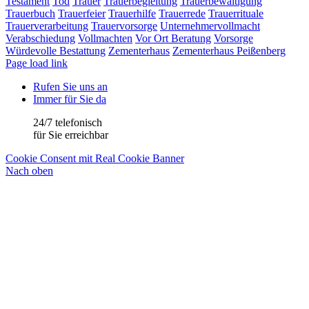
Testament
Tod
Trauer
Trauerbegleitung
Trauerbewältigung
Trauerbuch
Trauerfeier
Trauerhilfe
Trauerrede
Trauerrituale
Trauerverarbeitung
Trauervorsorge
Unternehmervollmacht
Verabschiedung
Vollmachten
Vor Ort Beratung
Vorsorge
Würdevolle Bestattung
Zementerhaus
Zementerhaus Peißenberg
Page load link
Rufen Sie uns an
Immer für Sie da
24/7 telefonisch
für Sie erreichbar
Cookie Consent mit Real Cookie Banner
Nach oben