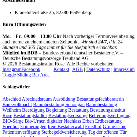
Abschiedsraum
Kranebitterstraße 2b, 82380 Peißenberg
Büro-Öffnungszeiten
Mo. – Fr. 09:00 – 13:00 Uhr
Nach vorheriger Terminvereinbarung
auch gerne zu einem anderen Zeitpunkt.
Wir sind
24/7
, d.h. 24
Stunden und 365 Tage immer für Sie telefonisch erreichbar.
Mitglied im BDB
– Bundesverband deutscher Bestatter e.V. –
Deutsche Bestattungsvorsorge Treuhand AG
©
2026 Bestattungsinstitut Rose. Alle Rechte vorbehalten.
Instagram
Facebook
Kontakt
|
AGB
|
Datenschutz
|
Impressum
Toggle Sliding Bar Area
Schlagwörter
Abschied
Abschiedsraum
Ausbildung Bestattungsfachberaterin
Bankvollmacht
Baumbestattung Schongau
Baumbestattung
Weilheim
Beerdigung
Begleitung
Bestattung
Bestattungsinstitut
Rose
Bestattungskultur
Bestattungsvorsorge
Betreuungsverfügung
BIO-Särge
Bio-Urnen
digitaler Nachlass
Erben
Erdbestattung
Friedhof
Erinnerungen
freie Bestatterwahl
Friedhof
Grüne Linie
Patientenverfügung
Sterbegeldversicherung
Tag der offenen Tür