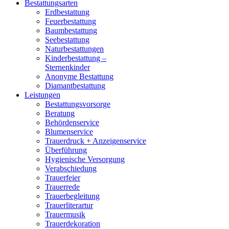
Bestattungsarten
Erdbestattung
Feuerbestattung
Baumbestattung
Seebestattung
Naturbestattungen
Kinderbestattung –
Sternenkinder
Anonyme Bestattung
Diamantbestattung
Leistungen
Bestattungsvorsorge
Beratung
Behördenservice
Blumenservice
Trauerdruck + Anzeigenservice
Überführung
Hygienische Versorgung
Verabschiedung
Trauerfeier
Trauerrede
Trauerbegleitung
Trauerliterartur
Trauermusik
Trauerdekoration