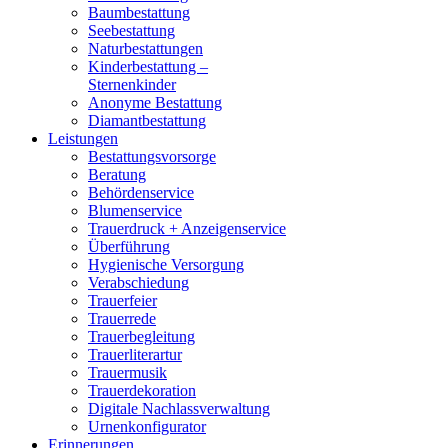
Baumbestattung
Seebestattung
Naturbestattungen
Kinderbestattung –
Sternenkinder
Anonyme Bestattung
Diamantbestattung
Leistungen
Bestattungsvorsorge
Beratung
Behördenservice
Blumenservice
Trauerdruck + Anzeigenservice
Überführung
Hygienische Versorgung
Verabschiedung
Trauerfeier
Trauerrede
Trauerbegleitung
Trauerliterartur
Trauermusik
Trauerdekoration
Digitale Nachlassverwaltung
Urnenkonfigurator
Erinnerungen