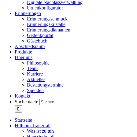
Digitale Nachlassverwaltung
Urnenkonfigurator
Erinnerungen
Erinnerungsschmuck
Erinnerungskristalle
Erinnerungsdiamanten
Gedenkportal
Gästebuch
Abschiedsraum
Produkte
Über uns
Philosophie
Team
Karriere
Aktuelles
Bestattungstermine
Spenden
Kontakt
Suche nach:
Startseite
Hilfe im Trauerfall
Was ist zu tun
Haussterbefall