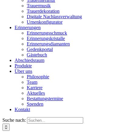
Trauerliterartur
Trauermusik
Trauerdekoration
Digitale Nachlassverwaltung
Urnenkonfigurator
Erinnerungen
Erinnerungsschmuck
Erinnerungskristalle
Erinnerungsdiamanten
Gedenkportal
Gästebuch
Abschiedsraum
Produkte
Über uns
Philosophie
Team
Karriere
Aktuelles
Bestattungstermine
Spenden
Kontakt
Suche nach: