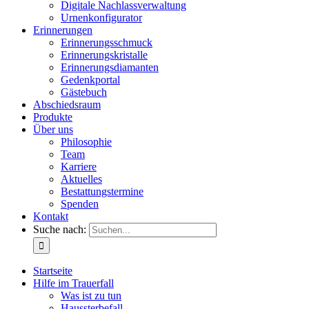
Digitale Nachlassverwaltung
Urnenkonfigurator
Erinnerungen
Erinnerungsschmuck
Erinnerungskristalle
Erinnerungsdiamanten
Gedenkportal
Gästebuch
Abschiedsraum
Produkte
Über uns
Philosophie
Team
Karriere
Aktuelles
Bestattungstermine
Spenden
Kontakt
Suche nach:
Startseite
Hilfe im Trauerfall
Was ist zu tun
Haussterbefall