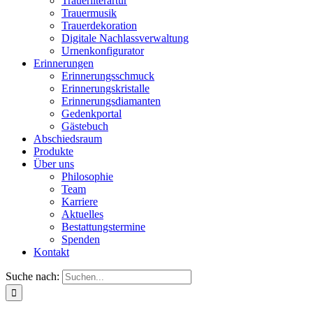
Trauerliterartur
Trauermusik
Trauerdekoration
Digitale Nachlassverwaltung
Urnenkonfigurator
Erinnerungen
Erinnerungsschmuck
Erinnerungskristalle
Erinnerungsdiamanten
Gedenkportal
Gästebuch
Abschiedsraum
Produkte
Über uns
Philosophie
Team
Karriere
Aktuelles
Bestattungstermine
Spenden
Kontakt
Suche nach: