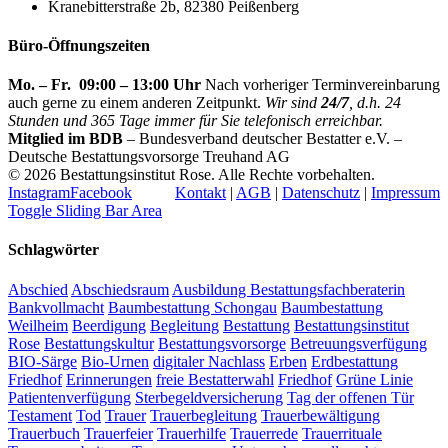
Kranebitterstraße 2b, 82380 Peißenberg
Büro-Öffnungszeiten
Mo. – Fr. 09:00 – 13:00 Uhr
Nach vorheriger Terminvereinbarung
auch gerne zu einem anderen Zeitpunkt.
Wir sind
24/7
, d.h. 24
Stunden und 365 Tage immer für Sie telefonisch erreichbar.
Mitglied im BDB
– Bundesverband deutscher Bestatter e.V. –
Deutsche Bestattungsvorsorge Treuhand AG
©
2026 Bestattungsinstitut Rose. Alle Rechte vorbehalten.
Instagram
Facebook
Kontakt
|
AGB
|
Datenschutz
|
Impressum
Toggle Sliding Bar Area
Schlagwörter
Abschied
Abschiedsraum
Ausbildung Bestattungsfachberaterin
Bankvollmacht
Baumbestattung Schongau
Baumbestattung
Weilheim
Beerdigung
Begleitung
Bestattung
Bestattungsinstitut
Rose
Bestattungskultur
Bestattungsvorsorge
Betreuungsverfügung
BIO-Särge
Bio-Urnen
digitaler Nachlass
Erben
Erdbestattung
Friedhof
Erinnerungen
freie Bestatterwahl
Friedhof
Grüne Linie
Patientenverfügung
Sterbegeldversicherung
Tag der offenen Tür
Testament
Tod
Trauer
Trauerbegleitung
Trauerbewältigung
Trauerbuch
Trauerfeier
Trauerhilfe
Trauerrede
Trauerrituale