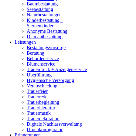
Baumbestattung
Seebestattung
Naturbestattungen
Kinderbestattung –
Sternenkinder
Anonyme Bestattung
Diamantbestattung
Leistungen
Bestattungsvorsorge
Beratung
Behördenservice
Blumenservice
Trauerdruck + Anzeigenservice
Überführung
Hygienische Versorgung
Verabschiedung
Trauerfeier
Trauerrede
Trauerbegleitung
Trauerliterartur
Trauermusik
Trauerdekoration
Digitale Nachlassverwaltung
Urnenkonfigurator
Erinnerungen