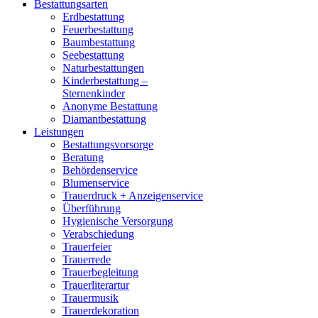
Bestattungsarten
Erdbestattung
Feuerbestattung
Baumbestattung
Seebestattung
Naturbestattungen
Kinderbestattung –
Sternenkinder
Anonyme Bestattung
Diamantbestattung
Leistungen
Bestattungsvorsorge
Beratung
Behördenservice
Blumenservice
Trauerdruck + Anzeigenservice
Überführung
Hygienische Versorgung
Verabschiedung
Trauerfeier
Trauerrede
Trauerbegleitung
Trauerliterartur
Trauermusik
Trauerdekoration