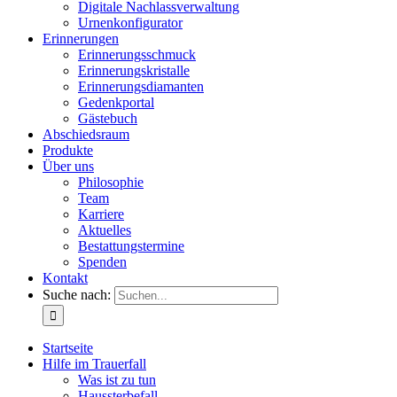
Digitale Nachlassverwaltung
Urnenkonfigurator
Erinnerungen
Erinnerungsschmuck
Erinnerungskristalle
Erinnerungsdiamanten
Gedenkportal
Gästebuch
Abschiedsraum
Produkte
Über uns
Philosophie
Team
Karriere
Aktuelles
Bestattungstermine
Spenden
Kontakt
Suche nach:
Startseite
Hilfe im Trauerfall
Was ist zu tun
Haussterbefall