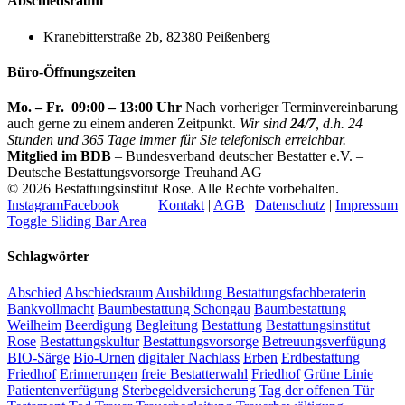
Abschiedsraum
Kranebitterstraße 2b, 82380 Peißenberg
Büro-Öffnungszeiten
Mo. – Fr. 09:00 – 13:00 Uhr
Nach vorheriger Terminvereinbarung
auch gerne zu einem anderen Zeitpunkt.
Wir sind
24/7
, d.h. 24
Stunden und 365 Tage immer für Sie telefonisch erreichbar.
Mitglied im BDB
– Bundesverband deutscher Bestatter e.V. –
Deutsche Bestattungsvorsorge Treuhand AG
©
2026 Bestattungsinstitut Rose. Alle Rechte vorbehalten.
Instagram
Facebook
Kontakt
|
AGB
|
Datenschutz
|
Impressum
Toggle Sliding Bar Area
Schlagwörter
Abschied
Abschiedsraum
Ausbildung Bestattungsfachberaterin
Bankvollmacht
Baumbestattung Schongau
Baumbestattung
Weilheim
Beerdigung
Begleitung
Bestattung
Bestattungsinstitut
Rose
Bestattungskultur
Bestattungsvorsorge
Betreuungsverfügung
BIO-Särge
Bio-Urnen
digitaler Nachlass
Erben
Erdbestattung
Friedhof
Erinnerungen
freie Bestatterwahl
Friedhof
Grüne Linie
Patientenverfügung
Sterbegeldversicherung
Tag der offenen Tür