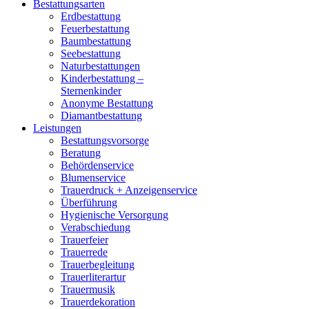
Bestattungsarten
Erdbestattung
Feuerbestattung
Baumbestattung
Seebestattung
Naturbestattungen
Kinderbestattung –
Sternenkinder
Anonyme Bestattung
Diamantbestattung
Leistungen
Bestattungsvorsorge
Beratung
Behördenservice
Blumenservice
Trauerdruck + Anzeigenservice
Überführung
Hygienische Versorgung
Verabschiedung
Trauerfeier
Trauerrede
Trauerbegleitung
Trauerliterartur
Trauermusik
Trauerdekoration