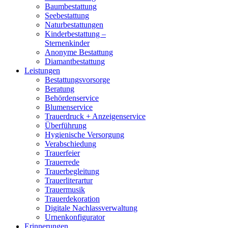
Baumbestattung
Seebestattung
Naturbestattungen
Kinderbestattung –
Sternenkinder
Anonyme Bestattung
Diamantbestattung
Leistungen
Bestattungsvorsorge
Beratung
Behördenservice
Blumenservice
Trauerdruck + Anzeigenservice
Überführung
Hygienische Versorgung
Verabschiedung
Trauerfeier
Trauerrede
Trauerbegleitung
Trauerliterartur
Trauermusik
Trauerdekoration
Digitale Nachlassverwaltung
Urnenkonfigurator
Erinnerungen