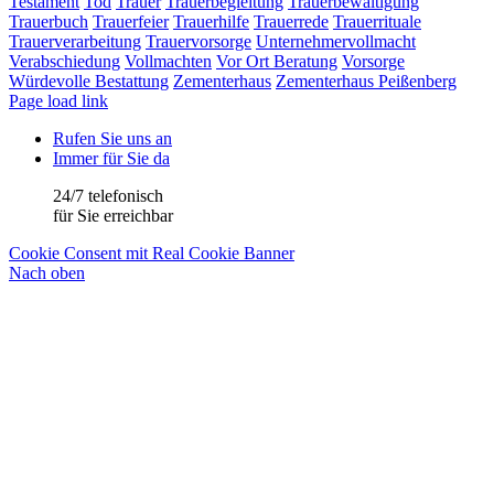
Testament
Tod
Trauer
Trauerbegleitung
Trauerbewältigung
Trauerbuch
Trauerfeier
Trauerhilfe
Trauerrede
Trauerrituale
Trauerverarbeitung
Trauervorsorge
Unternehmervollmacht
Verabschiedung
Vollmachten
Vor Ort Beratung
Vorsorge
Würdevolle Bestattung
Zementerhaus
Zementerhaus Peißenberg
Page load link
Rufen Sie uns an
Immer für Sie da
24/7 telefonisch
für Sie erreichbar
Cookie Consent mit Real Cookie Banner
Nach oben