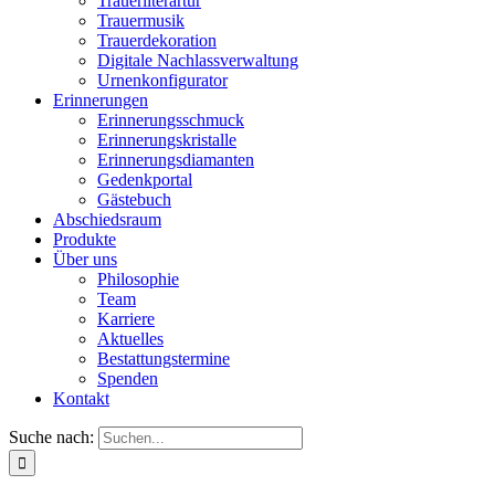
Trauerliterartur
Trauermusik
Trauerdekoration
Digitale Nachlassverwaltung
Urnenkonfigurator
Erinnerungen
Erinnerungsschmuck
Erinnerungskristalle
Erinnerungsdiamanten
Gedenkportal
Gästebuch
Abschiedsraum
Produkte
Über uns
Philosophie
Team
Karriere
Aktuelles
Bestattungstermine
Spenden
Kontakt
Suche nach: