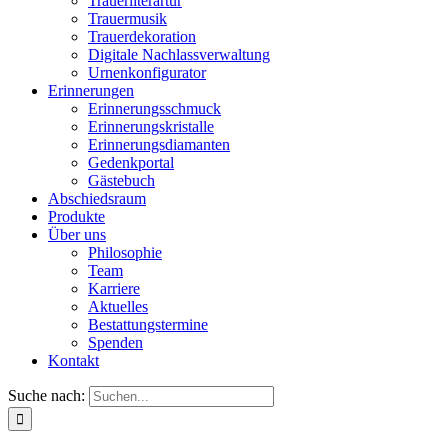
Trauerliterartur
Trauermusik
Trauerdekoration
Digitale Nachlassverwaltung
Urnenkonfigurator
Erinnerungen
Erinnerungsschmuck
Erinnerungskristalle
Erinnerungsdiamanten
Gedenkportal
Gästebuch
Abschiedsraum
Produkte
Über uns
Philosophie
Team
Karriere
Aktuelles
Bestattungstermine
Spenden
Kontakt
Suche nach: