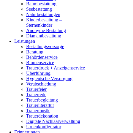
Baumbestattung
Seebestattung
Naturbestattungen
Kinderbestattung –
Sternenkinder
Anonyme Bestattung
Diamantbestattung
Leistungen
Bestattungsvorsorge
Beratung
Behördenservice
Blumenservice
Trauerdruck + Anzeigenservice
Überführung
Hygienische Versorgung
Verabschiedung
Trauerfeier
Trauerrede
Trauerbegleitung
Trauerliterartur
Trauermusik
Trauerdekoration
Digitale Nachlassverwaltung
Urnenkonfigurator
Erinnerungen