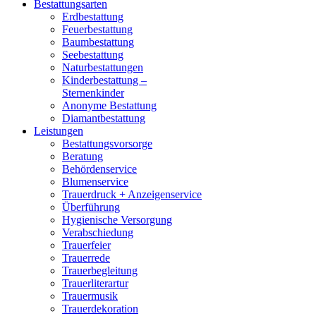
Bestattungsarten
Erdbestattung
Feuerbestattung
Baumbestattung
Seebestattung
Naturbestattungen
Kinderbestattung –
Sternenkinder
Anonyme Bestattung
Diamantbestattung
Leistungen
Bestattungsvorsorge
Beratung
Behördenservice
Blumenservice
Trauerdruck + Anzeigenservice
Überführung
Hygienische Versorgung
Verabschiedung
Trauerfeier
Trauerrede
Trauerbegleitung
Trauerliterartur
Trauermusik
Trauerdekoration