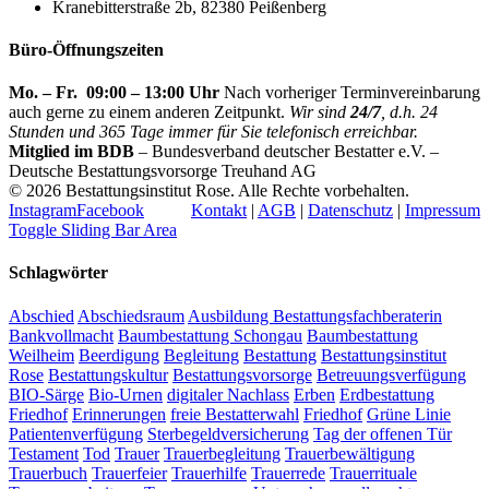
Kranebitterstraße 2b, 82380 Peißenberg
Büro-Öffnungszeiten
Mo. – Fr. 09:00 – 13:00 Uhr
Nach vorheriger Terminvereinbarung
auch gerne zu einem anderen Zeitpunkt.
Wir sind
24/7
, d.h. 24
Stunden und 365 Tage immer für Sie telefonisch erreichbar.
Mitglied im BDB
– Bundesverband deutscher Bestatter e.V. –
Deutsche Bestattungsvorsorge Treuhand AG
©
2026 Bestattungsinstitut Rose. Alle Rechte vorbehalten.
Instagram
Facebook
Kontakt
|
AGB
|
Datenschutz
|
Impressum
Toggle Sliding Bar Area
Schlagwörter
Abschied
Abschiedsraum
Ausbildung Bestattungsfachberaterin
Bankvollmacht
Baumbestattung Schongau
Baumbestattung
Weilheim
Beerdigung
Begleitung
Bestattung
Bestattungsinstitut
Rose
Bestattungskultur
Bestattungsvorsorge
Betreuungsverfügung
BIO-Särge
Bio-Urnen
digitaler Nachlass
Erben
Erdbestattung
Friedhof
Erinnerungen
freie Bestatterwahl
Friedhof
Grüne Linie
Patientenverfügung
Sterbegeldversicherung
Tag der offenen Tür
Testament
Tod
Trauer
Trauerbegleitung
Trauerbewältigung
Trauerbuch
Trauerfeier
Trauerhilfe
Trauerrede
Trauerrituale