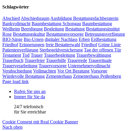
Schlagwörter
Abschied
Abschiedsraum
Ausbildung Bestattungsfachberaterin
Bankvollmacht
Baumbestattung Schongau
Baumbestattung
Weilheim
Beerdigung
Begleitung
Bestattung
Bestattungsinstitut
Rose
Bestattungskultur
Bestattungsvorsorge
Betreuungsverfügung
BIO-Särge
Bio-Urnen
digitaler Nachlass
Erben
Erdbestattung
Friedhof
Erinnerungen
freie Bestatterwahl
Friedhof
Grüne Linie
Patientenverfügung
Sterbegeldversicherung
Tag der offenen Tür
Testament
Tod
Trauer
Trauerbegleitung
Trauerbewältigung
Trauerbuch
Trauerfeier
Trauerhilfe
Trauerrede
Trauerrituale
Trauerverarbeitung
Trauervorsorge
Unternehmervollmacht
Verabschiedung
Vollmachten
Vor Ort Beratung
Vorsorge
Würdevolle Bestattung
Zementerhaus
Zementerhaus Peißenberg
Page load link
Rufen Sie uns an
Immer für Sie da
24/7 telefonisch
für Sie erreichbar
Cookie Consent mit Real Cookie Banner
Nach oben