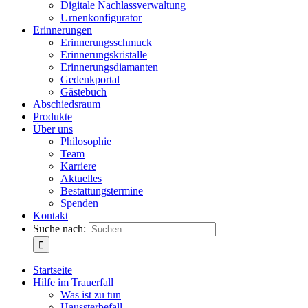
Digitale Nachlassverwaltung
Urnenkonfigurator
Erinnerungen
Erinnerungsschmuck
Erinnerungskristalle
Erinnerungsdiamanten
Gedenkportal
Gästebuch
Abschiedsraum
Produkte
Über uns
Philosophie
Team
Karriere
Aktuelles
Bestattungstermine
Spenden
Kontakt
Suche nach:
Startseite
Hilfe im Trauerfall
Was ist zu tun
Haussterbefall