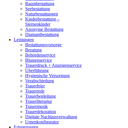
Baumbestattung
Seebestattung
Naturbestattungen
Kinderbestattung –
Sternenkinder
Anonyme Bestattung
Diamantbestattung
Leistungen
Bestattungsvorsorge
Beratung
Behördenservice
Blumenservice
Trauerdruck + Anzeigenservice
Überführung
Hygienische Versorgung
Verabschiedung
Trauerfeier
Trauerrede
Trauerbegleitung
Trauerliterartur
Trauermusik
Trauerdekoration
Digitale Nachlassverwaltung
Urnenkonfigurator
Erinnerungen