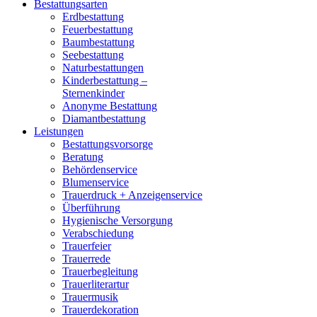
Bestattungsarten
Erdbestattung
Feuerbestattung
Baumbestattung
Seebestattung
Naturbestattungen
Kinderbestattung –
Sternenkinder
Anonyme Bestattung
Diamantbestattung
Leistungen
Bestattungsvorsorge
Beratung
Behördenservice
Blumenservice
Trauerdruck + Anzeigenservice
Überführung
Hygienische Versorgung
Verabschiedung
Trauerfeier
Trauerrede
Trauerbegleitung
Trauerliterartur
Trauermusik
Trauerdekoration