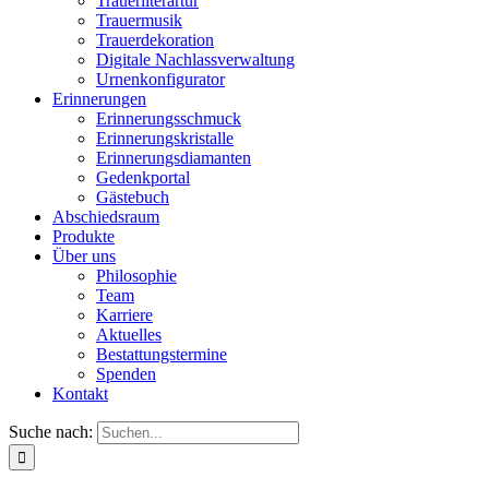
Trauerliterartur
Trauermusik
Trauerdekoration
Digitale Nachlassverwaltung
Urnenkonfigurator
Erinnerungen
Erinnerungsschmuck
Erinnerungskristalle
Erinnerungsdiamanten
Gedenkportal
Gästebuch
Abschiedsraum
Produkte
Über uns
Philosophie
Team
Karriere
Aktuelles
Bestattungstermine
Spenden
Kontakt
Suche nach: