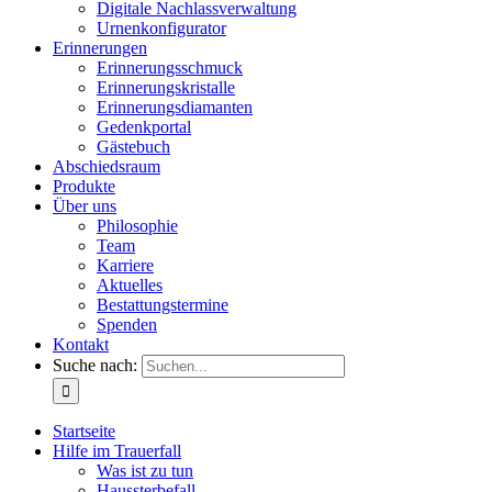
Digitale Nachlassverwaltung
Urnenkonfigurator
Erinnerungen
Erinnerungsschmuck
Erinnerungskristalle
Erinnerungsdiamanten
Gedenkportal
Gästebuch
Abschiedsraum
Produkte
Über uns
Philosophie
Team
Karriere
Aktuelles
Bestattungstermine
Spenden
Kontakt
Suche nach:
Startseite
Hilfe im Trauerfall
Was ist zu tun
Haussterbefall