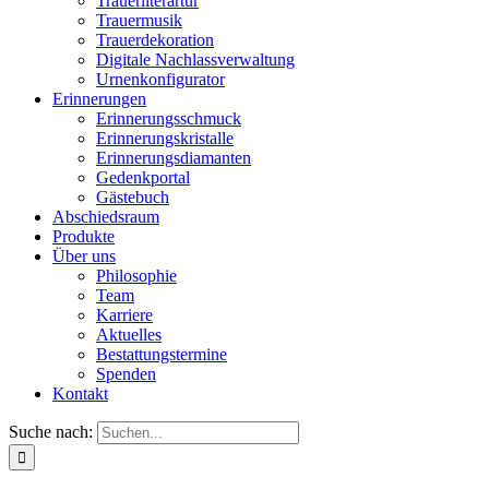
Trauerliterartur
Trauermusik
Trauerdekoration
Digitale Nachlassverwaltung
Urnenkonfigurator
Erinnerungen
Erinnerungsschmuck
Erinnerungskristalle
Erinnerungsdiamanten
Gedenkportal
Gästebuch
Abschiedsraum
Produkte
Über uns
Philosophie
Team
Karriere
Aktuelles
Bestattungstermine
Spenden
Kontakt
Suche nach: