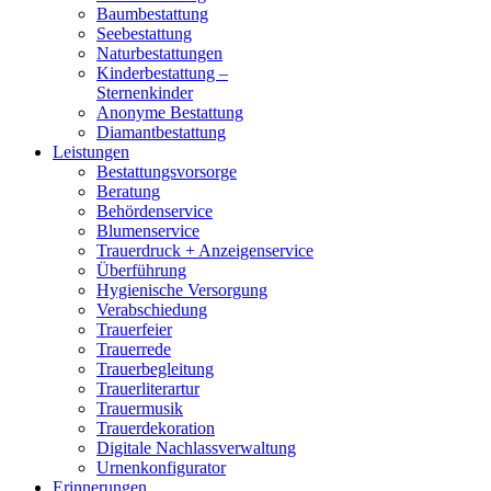
Baumbestattung
Seebestattung
Naturbestattungen
Kinderbestattung –
Sternenkinder
Anonyme Bestattung
Diamantbestattung
Leistungen
Bestattungsvorsorge
Beratung
Behördenservice
Blumenservice
Trauerdruck + Anzeigenservice
Überführung
Hygienische Versorgung
Verabschiedung
Trauerfeier
Trauerrede
Trauerbegleitung
Trauerliterartur
Trauermusik
Trauerdekoration
Digitale Nachlassverwaltung
Urnenkonfigurator
Erinnerungen