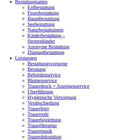
Bestattungsarten
Erdbestattung
Feuerbestattung
Baumbestattung
Seebestattung
Naturbestattungen
Kinderbestattung –
Sternenkinder
Anonyme Bestattung
Diamantbestattung
Leistungen
Bestattungsvorsorge
Beratung
Behördenservice
Blumenservice
Trauerdruck + Anzeigenservice
Überführung
Hygienische Versorgung
Verabschiedung
Trauerfeier
Trauerrede
Trauerbegleitung
Trauerliterartur
Trauermusik
Trauerdekoration