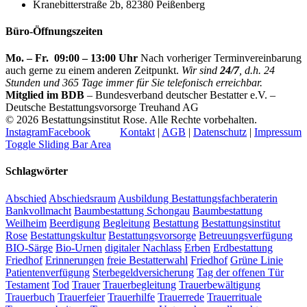
Kranebitterstraße 2b, 82380 Peißenberg
Büro-Öffnungszeiten
Mo. – Fr. 09:00 – 13:00 Uhr
Nach vorheriger Terminvereinbarung
auch gerne zu einem anderen Zeitpunkt.
Wir sind
24/7
, d.h. 24
Stunden und 365 Tage immer für Sie telefonisch erreichbar.
Mitglied im BDB
– Bundesverband deutscher Bestatter e.V. –
Deutsche Bestattungsvorsorge Treuhand AG
©
2026 Bestattungsinstitut Rose. Alle Rechte vorbehalten.
Instagram
Facebook
Kontakt
|
AGB
|
Datenschutz
|
Impressum
Toggle Sliding Bar Area
Schlagwörter
Abschied
Abschiedsraum
Ausbildung Bestattungsfachberaterin
Bankvollmacht
Baumbestattung Schongau
Baumbestattung
Weilheim
Beerdigung
Begleitung
Bestattung
Bestattungsinstitut
Rose
Bestattungskultur
Bestattungsvorsorge
Betreuungsverfügung
BIO-Särge
Bio-Urnen
digitaler Nachlass
Erben
Erdbestattung
Friedhof
Erinnerungen
freie Bestatterwahl
Friedhof
Grüne Linie
Patientenverfügung
Sterbegeldversicherung
Tag der offenen Tür
Testament
Tod
Trauer
Trauerbegleitung
Trauerbewältigung
Trauerbuch
Trauerfeier
Trauerhilfe
Trauerrede
Trauerrituale