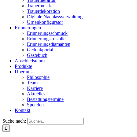
Trauerliterartur
Trauermusik
Trauerdekoration
Digitale Nachlassverwaltung
Urnenkonfigurator
Erinnerungen
Erinnerungsschmuck
Erinnerungskristalle
Erinnerungsdiamanten
Gedenkportal
Gästebuch
Abschiedsraum
Produkte
Über uns
Philosophie
Team
Karriere
Aktuelles
Bestattungstermine
Spenden
Kontakt
Suche nach: