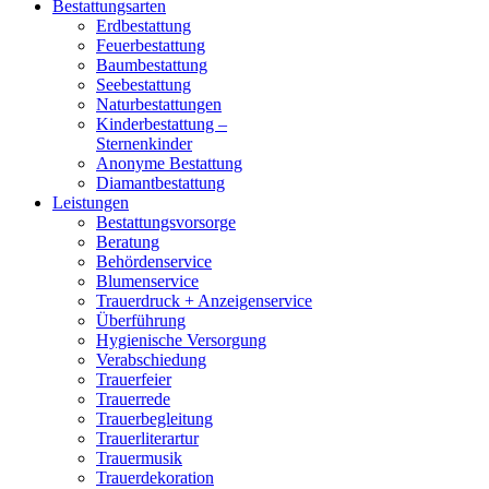
Bestattungsarten
Erdbestattung
Feuerbestattung
Baumbestattung
Seebestattung
Naturbestattungen
Kinderbestattung –
Sternenkinder
Anonyme Bestattung
Diamantbestattung
Leistungen
Bestattungsvorsorge
Beratung
Behördenservice
Blumenservice
Trauerdruck + Anzeigenservice
Überführung
Hygienische Versorgung
Verabschiedung
Trauerfeier
Trauerrede
Trauerbegleitung
Trauerliterartur
Trauermusik
Trauerdekoration