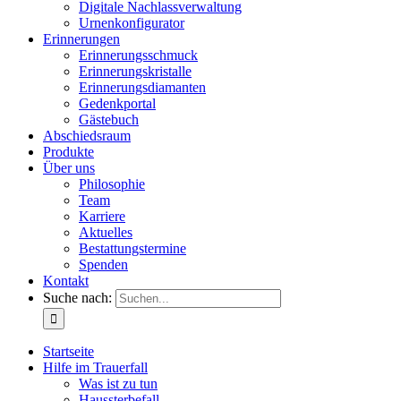
Digitale Nachlassverwaltung
Urnenkonfigurator
Erinnerungen
Erinnerungsschmuck
Erinnerungskristalle
Erinnerungsdiamanten
Gedenkportal
Gästebuch
Abschiedsraum
Produkte
Über uns
Philosophie
Team
Karriere
Aktuelles
Bestattungstermine
Spenden
Kontakt
Suche nach:
Startseite
Hilfe im Trauerfall
Was ist zu tun
Haussterbefall