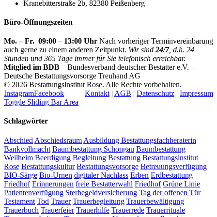
Kranebitterstraße 2b, 82380 Peißenberg
Büro-Öffnungszeiten
Mo. – Fr. 09:00 – 13:00 Uhr
Nach vorheriger Terminvereinbarung
auch gerne zu einem anderen Zeitpunkt.
Wir sind
24/7
, d.h. 24
Stunden und 365 Tage immer für Sie telefonisch erreichbar.
Mitglied im BDB
– Bundesverband deutscher Bestatter e.V. –
Deutsche Bestattungsvorsorge Treuhand AG
©
2026 Bestattungsinstitut Rose. Alle Rechte vorbehalten.
Instagram
Facebook
Kontakt
|
AGB
|
Datenschutz
|
Impressum
Toggle Sliding Bar Area
Schlagwörter
Abschied
Abschiedsraum
Ausbildung Bestattungsfachberaterin
Bankvollmacht
Baumbestattung Schongau
Baumbestattung
Weilheim
Beerdigung
Begleitung
Bestattung
Bestattungsinstitut
Rose
Bestattungskultur
Bestattungsvorsorge
Betreuungsverfügung
BIO-Särge
Bio-Urnen
digitaler Nachlass
Erben
Erdbestattung
Friedhof
Erinnerungen
freie Bestatterwahl
Friedhof
Grüne Linie
Patientenverfügung
Sterbegeldversicherung
Tag der offenen Tür
Testament
Tod
Trauer
Trauerbegleitung
Trauerbewältigung
Trauerbuch
Trauerfeier
Trauerhilfe
Trauerrede
Trauerrituale