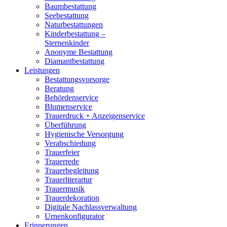
Baumbestattung
Seebestattung
Naturbestattungen
Kinderbestattung –
Sternenkinder
Anonyme Bestattung
Diamantbestattung
Leistungen
Bestattungsvorsorge
Beratung
Behördenservice
Blumenservice
Trauerdruck + Anzeigenservice
Überführung
Hygienische Versorgung
Verabschiedung
Trauerfeier
Trauerrede
Trauerbegleitung
Trauerliterartur
Trauermusik
Trauerdekoration
Digitale Nachlassverwaltung
Urnenkonfigurator
Erinnerungen