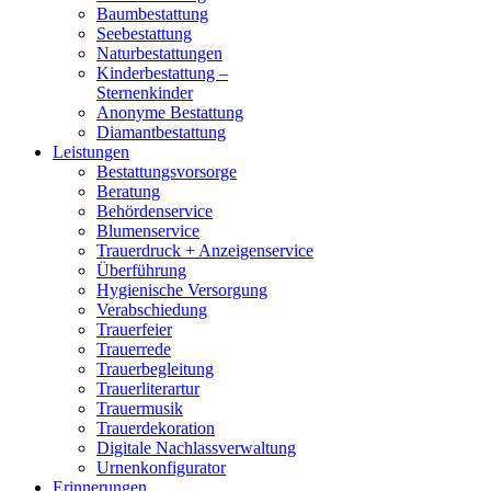
Baumbestattung
Seebestattung
Naturbestattungen
Kinderbestattung –
Sternenkinder
Anonyme Bestattung
Diamantbestattung
Leistungen
Bestattungsvorsorge
Beratung
Behördenservice
Blumenservice
Trauerdruck + Anzeigenservice
Überführung
Hygienische Versorgung
Verabschiedung
Trauerfeier
Trauerrede
Trauerbegleitung
Trauerliterartur
Trauermusik
Trauerdekoration
Digitale Nachlassverwaltung
Urnenkonfigurator
Erinnerungen