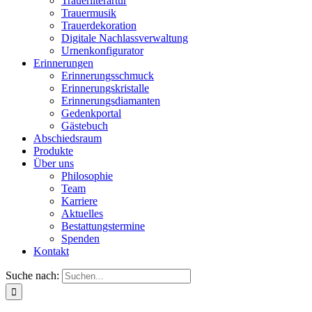
Trauerliterartur
Trauermusik
Trauerdekoration
Digitale Nachlassverwaltung
Urnenkonfigurator
Erinnerungen
Erinnerungsschmuck
Erinnerungskristalle
Erinnerungsdiamanten
Gedenkportal
Gästebuch
Abschiedsraum
Produkte
Über uns
Philosophie
Team
Karriere
Aktuelles
Bestattungstermine
Spenden
Kontakt
Suche nach: