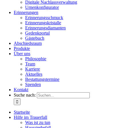
Digitale Nachlassverwaltung
Urnenkonfigurator
Erinnerungen
Erinnerungsschmuck
Erinnerungskristalle
Erinnerungsdiamanten
Gedenkportal
Gästebuch
Abschiedsraum
Produkte
Über uns
Philosophie
Team
Karriere
Aktuelles
Bestattungstermine
Spenden
Kontakt
Suche nach:
Startseite
Hilfe im Trauerfall
Was ist zu tun
Haussterbefall