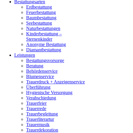
Bestattungsarten
Erdbestattung
Feuerbestattung
Baumbestattung
Seebestattung
Naturbestattungen
Kinderbestattung –
Sternenkinder
Anonyme Bestattung
Diamantbestattung
Leistungen
Bestattungsvorsorge
Beratung
Behördenservice
Blumenservice
Trauerdruck + Anzeigenservice
Überführung
Hygienische Versorgung
Verabschiedung
Trauerfeier
Trauerrede
Trauerbegleitung
Trauerliterartur
Trauermusik
Trauerdekoration