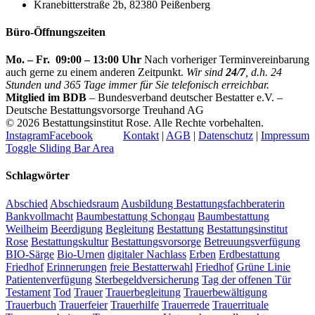
Kranebitterstraße 2b, 82380 Peißenberg
Büro-Öffnungszeiten
Mo. – Fr. 09:00 – 13:00 Uhr
Nach vorheriger Terminvereinbarung
auch gerne zu einem anderen Zeitpunkt.
Wir sind
24/7
, d.h. 24
Stunden und 365 Tage immer für Sie telefonisch erreichbar.
Mitglied im BDB
– Bundesverband deutscher Bestatter e.V. –
Deutsche Bestattungsvorsorge Treuhand AG
©
2026 Bestattungsinstitut Rose. Alle Rechte vorbehalten.
Instagram
Facebook
Kontakt
|
AGB
|
Datenschutz
|
Impressum
Toggle Sliding Bar Area
Schlagwörter
Abschied
Abschiedsraum
Ausbildung Bestattungsfachberaterin
Bankvollmacht
Baumbestattung Schongau
Baumbestattung
Weilheim
Beerdigung
Begleitung
Bestattung
Bestattungsinstitut
Rose
Bestattungskultur
Bestattungsvorsorge
Betreuungsverfügung
BIO-Särge
Bio-Urnen
digitaler Nachlass
Erben
Erdbestattung
Friedhof
Erinnerungen
freie Bestatterwahl
Friedhof
Grüne Linie
Patientenverfügung
Sterbegeldversicherung
Tag der offenen Tür
Testament
Tod
Trauer
Trauerbegleitung
Trauerbewältigung
Trauerbuch
Trauerfeier
Trauerhilfe
Trauerrede
Trauerrituale