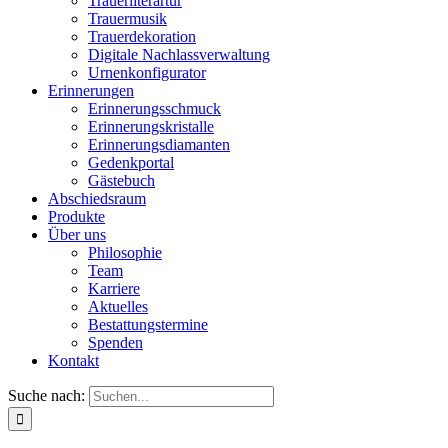
Trauerliterartur
Trauermusik
Trauerdekoration
Digitale Nachlassverwaltung
Urnenkonfigurator
Erinnerungen
Erinnerungsschmuck
Erinnerungskristalle
Erinnerungsdiamanten
Gedenkportal
Gästebuch
Abschiedsraum
Produkte
Über uns
Philosophie
Team
Karriere
Aktuelles
Bestattungstermine
Spenden
Kontakt
Suche nach: