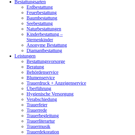
Bestattungsarten
Erdbestattung
Feuerbestattung
Baumbestattung
Seebestattung
Naturbestattungen
Kinderbestattung –
Sternenkinder
Anonyme Bestattung
Diamantbestattung
Leistungen
Bestattungsvorsorge
Beratung
Behördenservice
Blumenservice
Trauerdruck + Anzeigenservice
Überführung
Hygienische Versorgung
Verabschiedung
Trauerfeier
Trauerrede
Trauerbegleitung
Trauerliterartur
Trauermusik
Trauerdekoration