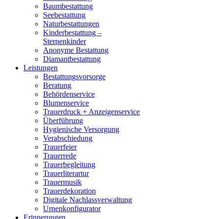
Baumbestattung
Seebestattung
Naturbestattungen
Kinderbestattung –
Sternenkinder
Anonyme Bestattung
Diamantbestattung
Leistungen
Bestattungsvorsorge
Beratung
Behördenservice
Blumenservice
Trauerdruck + Anzeigenservice
Überführung
Hygienische Versorgung
Verabschiedung
Trauerfeier
Trauerrede
Trauerbegleitung
Trauerliterartur
Trauermusik
Trauerdekoration
Digitale Nachlassverwaltung
Urnenkonfigurator
Erinnerungen