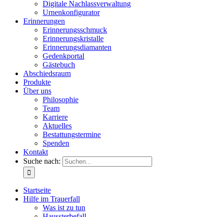
Digitale Nachlassverwaltung
Urnenkonfigurator
Erinnerungen
Erinnerungsschmuck
Erinnerungskristalle
Erinnerungsdiamanten
Gedenkportal
Gästebuch
Abschiedsraum
Produkte
Über uns
Philosophie
Team
Karriere
Aktuelles
Bestattungstermine
Spenden
Kontakt
Suche nach:
Startseite
Hilfe im Trauerfall
Was ist zu tun
Haussterbefall