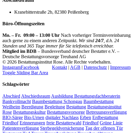
Abschiedsraum
Kranebitterstraße 2b, 82380 Peißenberg
Büro-Öffnungszeiten
Mo. – Fr. 09:00 – 13:00 Uhr
Nach vorheriger Terminvereinbarung
auch gerne zu einem anderen Zeitpunkt.
Wir sind
24/7
, d.h. 24
Stunden und 365 Tage immer für Sie telefonisch erreichbar.
Mitglied im BDB
– Bundesverband deutscher Bestatter e.V. –
Deutsche Bestattungsvorsorge Treuhand AG
©
2026 Bestattungsinstitut Rose. Alle Rechte vorbehalten.
Instagram
Facebook
Kontakt
|
AGB
|
Datenschutz
|
Impressum
Toggle Sliding Bar Area
Schlagwörter
Abschied
Abschiedsraum
Ausbildung Bestattungsfachberaterin
Bankvollmacht
Baumbestattung Schongau
Baumbestattung
Weilheim
Beerdigung
Begleitung
Bestattung
Bestattungsinstitut
Rose
Bestattungskultur
Bestattungsvorsorge
Betreuungsverfügung
BIO-Särge
Bio-Urnen
digitaler Nachlass
Erben
Erdbestattung
Friedhof
Erinnerungen
freie Bestatterwahl
Friedhof
Grüne Linie
Patientenverfügung
Sterbegeldversicherung
Tag der offenen Tür