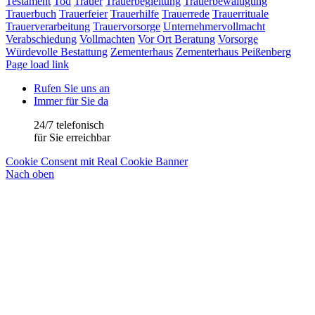
Testament
Tod
Trauer
Trauerbegleitung
Trauerbewältigung
Trauerbuch
Trauerfeier
Trauerhilfe
Trauerrede
Trauerrituale
Trauerverarbeitung
Trauervorsorge
Unternehmervollmacht
Verabschiedung
Vollmachten
Vor Ort Beratung
Vorsorge
Würdevolle Bestattung
Zementerhaus
Zementerhaus Peißenberg
Page load link
Rufen Sie uns an
Immer für Sie da
24/7 telefonisch
für Sie erreichbar
Cookie Consent mit Real Cookie Banner
Nach oben