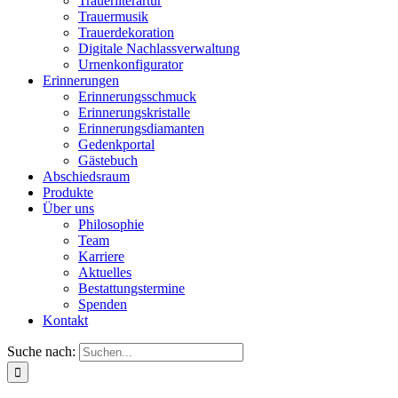
Trauerliterartur
Trauermusik
Trauerdekoration
Digitale Nachlassverwaltung
Urnenkonfigurator
Erinnerungen
Erinnerungsschmuck
Erinnerungskristalle
Erinnerungsdiamanten
Gedenkportal
Gästebuch
Abschiedsraum
Produkte
Über uns
Philosophie
Team
Karriere
Aktuelles
Bestattungstermine
Spenden
Kontakt
Suche nach: