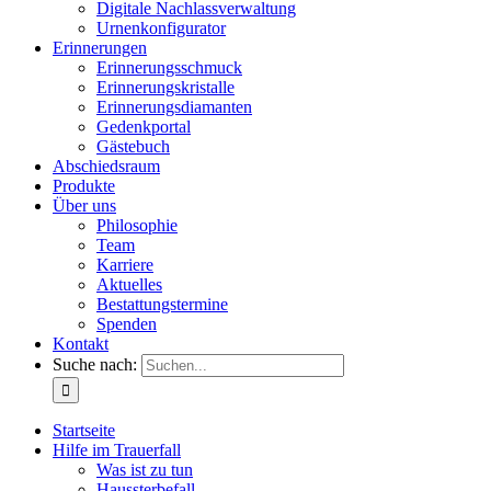
Digitale Nachlassverwaltung
Urnenkonfigurator
Erinnerungen
Erinnerungsschmuck
Erinnerungskristalle
Erinnerungsdiamanten
Gedenkportal
Gästebuch
Abschiedsraum
Produkte
Über uns
Philosophie
Team
Karriere
Aktuelles
Bestattungstermine
Spenden
Kontakt
Suche nach:
Startseite
Hilfe im Trauerfall
Was ist zu tun
Haussterbefall