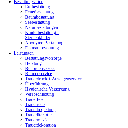
Bestattungsarten
Erdbestattung
Feuerbestattung
Baumbestattung
Seebestattung
Naturbestattungen
Kinderbestattung –
Sternenkinder
Anonyme Bestattung
Diamantbestattung
Leistungen
Bestattungsvorsorge
Beratung
Behördenservice
Blumenservice
Trauerdruck + Anzeigenservice
Überführung
Hygienische Versorgung
Verabschiedung
Trauerfeier
Trauerrede
Trauerbegleitung
Trauerliterartur
Trauermusik
Trauerdekoration