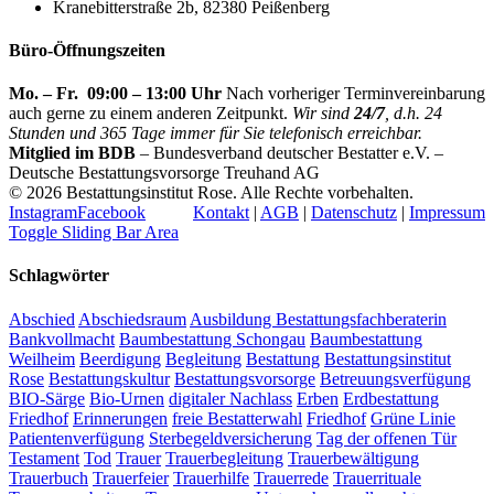
Kranebitterstraße 2b, 82380 Peißenberg
Büro-Öffnungszeiten
Mo. – Fr. 09:00 – 13:00 Uhr
Nach vorheriger Terminvereinbarung
auch gerne zu einem anderen Zeitpunkt.
Wir sind
24/7
, d.h. 24
Stunden und 365 Tage immer für Sie telefonisch erreichbar.
Mitglied im BDB
– Bundesverband deutscher Bestatter e.V. –
Deutsche Bestattungsvorsorge Treuhand AG
©
2026 Bestattungsinstitut Rose. Alle Rechte vorbehalten.
Instagram
Facebook
Kontakt
|
AGB
|
Datenschutz
|
Impressum
Toggle Sliding Bar Area
Schlagwörter
Abschied
Abschiedsraum
Ausbildung Bestattungsfachberaterin
Bankvollmacht
Baumbestattung Schongau
Baumbestattung
Weilheim
Beerdigung
Begleitung
Bestattung
Bestattungsinstitut
Rose
Bestattungskultur
Bestattungsvorsorge
Betreuungsverfügung
BIO-Särge
Bio-Urnen
digitaler Nachlass
Erben
Erdbestattung
Friedhof
Erinnerungen
freie Bestatterwahl
Friedhof
Grüne Linie
Patientenverfügung
Sterbegeldversicherung
Tag der offenen Tür
Testament
Tod
Trauer
Trauerbegleitung
Trauerbewältigung
Trauerbuch
Trauerfeier
Trauerhilfe
Trauerrede
Trauerrituale