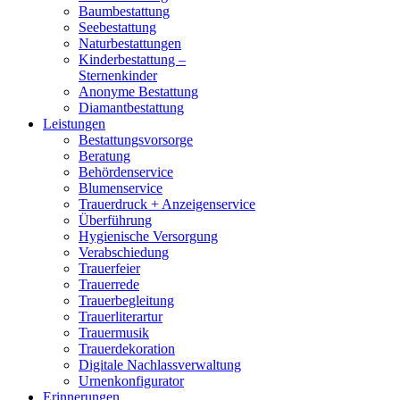
Baumbestattung
Seebestattung
Naturbestattungen
Kinderbestattung –
Sternenkinder
Anonyme Bestattung
Diamantbestattung
Leistungen
Bestattungsvorsorge
Beratung
Behördenservice
Blumenservice
Trauerdruck + Anzeigenservice
Überführung
Hygienische Versorgung
Verabschiedung
Trauerfeier
Trauerrede
Trauerbegleitung
Trauerliterartur
Trauermusik
Trauerdekoration
Digitale Nachlassverwaltung
Urnenkonfigurator
Erinnerungen