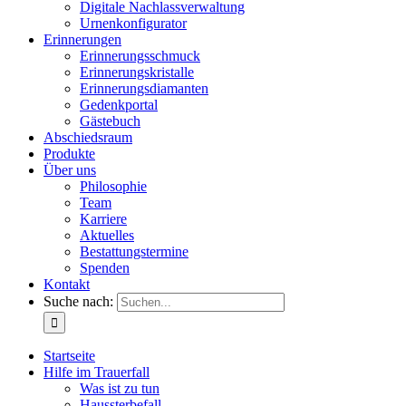
Digitale Nachlassverwaltung
Urnenkonfigurator
Erinnerungen
Erinnerungsschmuck
Erinnerungskristalle
Erinnerungsdiamanten
Gedenkportal
Gästebuch
Abschiedsraum
Produkte
Über uns
Philosophie
Team
Karriere
Aktuelles
Bestattungstermine
Spenden
Kontakt
Suche nach:
Startseite
Hilfe im Trauerfall
Was ist zu tun
Haussterbefall