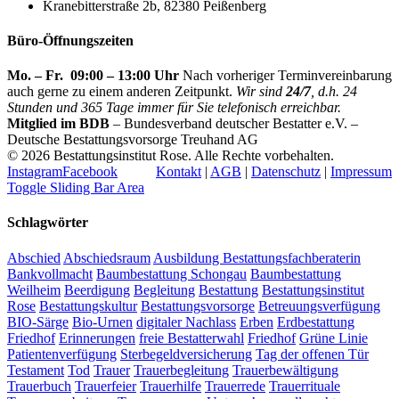
Kranebitterstraße 2b, 82380 Peißenberg
Büro-Öffnungszeiten
Mo. – Fr. 09:00 – 13:00 Uhr
Nach vorheriger Terminvereinbarung
auch gerne zu einem anderen Zeitpunkt.
Wir sind
24/7
, d.h. 24
Stunden und 365 Tage immer für Sie telefonisch erreichbar.
Mitglied im BDB
– Bundesverband deutscher Bestatter e.V. –
Deutsche Bestattungsvorsorge Treuhand AG
©
2026 Bestattungsinstitut Rose. Alle Rechte vorbehalten.
Instagram
Facebook
Kontakt
|
AGB
|
Datenschutz
|
Impressum
Toggle Sliding Bar Area
Schlagwörter
Abschied
Abschiedsraum
Ausbildung Bestattungsfachberaterin
Bankvollmacht
Baumbestattung Schongau
Baumbestattung
Weilheim
Beerdigung
Begleitung
Bestattung
Bestattungsinstitut
Rose
Bestattungskultur
Bestattungsvorsorge
Betreuungsverfügung
BIO-Särge
Bio-Urnen
digitaler Nachlass
Erben
Erdbestattung
Friedhof
Erinnerungen
freie Bestatterwahl
Friedhof
Grüne Linie
Patientenverfügung
Sterbegeldversicherung
Tag der offenen Tür
Testament
Tod
Trauer
Trauerbegleitung
Trauerbewältigung
Trauerbuch
Trauerfeier
Trauerhilfe
Trauerrede
Trauerrituale