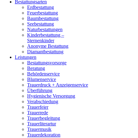
Bestattungsarten
Erdbestattung
Feuerbestattung
Baumbestattung
Seebestattung
Naturbestattungen
Kinderbestattung –
Sternenkinder
Anonyme Bestattung
Diamantbestattung
Leistungen
Bestattungsvorsorge
Beratung
Behördenservice
Blumenservice
Trauerdruck + Anzeigenservice
Überführung
Hygienische Versorgung
Verabschiedung
Trauerfeier
Trauerrede
Trauerbegleitung
Trauerliterartur
Trauermusik
Trauerdekoration