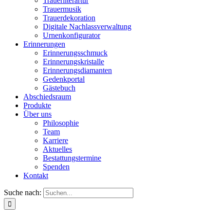
Trauerliterartur
Trauermusik
Trauerdekoration
Digitale Nachlassverwaltung
Urnenkonfigurator
Erinnerungen
Erinnerungsschmuck
Erinnerungskristalle
Erinnerungsdiamanten
Gedenkportal
Gästebuch
Abschiedsraum
Produkte
Über uns
Philosophie
Team
Karriere
Aktuelles
Bestattungstermine
Spenden
Kontakt
Suche nach: