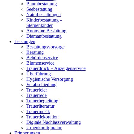
Baumbestattung
Seebestattung
Naturbestattungen
Kinderbestattung –
Sternenkinder
Anonyme Bestattung
Diamantbestattung
Leistungen
Bestattungsvorsorge
Beratung
Behördenservice
Blumenservice
Trauerdruck + Anzeigenservice
Überführung
Hygienische Versorgung
Verabschiedung
Trauerfeier
Trauerrede
Trauerbegleitung
Trauerliterartur
Trauermusik
Trauerdekoration
Digitale Nachlassverwaltung
Urnenkonfigurator
Erinnerungen