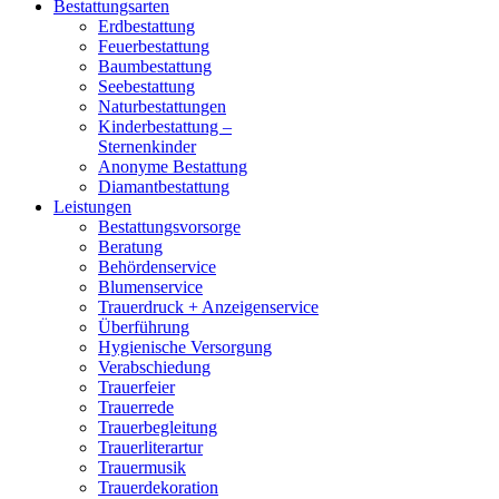
Bestattungsarten
Erdbestattung
Feuerbestattung
Baumbestattung
Seebestattung
Naturbestattungen
Kinderbestattung –
Sternenkinder
Anonyme Bestattung
Diamantbestattung
Leistungen
Bestattungsvorsorge
Beratung
Behördenservice
Blumenservice
Trauerdruck + Anzeigenservice
Überführung
Hygienische Versorgung
Verabschiedung
Trauerfeier
Trauerrede
Trauerbegleitung
Trauerliterartur
Trauermusik
Trauerdekoration