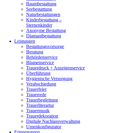
Baumbestattung
Seebestattung
Naturbestattungen
Kinderbestattung –
Sternenkinder
Anonyme Bestattung
Diamantbestattung
Leistungen
Bestattungsvorsorge
Beratung
Behördenservice
Blumenservice
Trauerdruck + Anzeigenservice
Überführung
Hygienische Versorgung
Verabschiedung
Trauerfeier
Trauerrede
Trauerbegleitung
Trauerliterartur
Trauermusik
Trauerdekoration
Digitale Nachlassverwaltung
Urnenkonfigurator
Erinnerungen