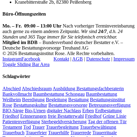
Kranebitterstraße 2b, 82380 Peißenberg
Büro-Öffnungszeiten
Mo. – Fr. 09:00 – 13:00 Uhr
Nach vorheriger Terminvereinbarung
auch gerne zu einem anderen Zeitpunkt.
Wir sind
24/7
, d.h. 24
Stunden und 365 Tage immer für Sie telefonisch erreichbar.
Mitglied im BDB
– Bundesverband deutscher Bestatter e.V. –
Deutsche Bestattungsvorsorge Treuhand AG
©
2026 Bestattungsinstitut Rose. Alle Rechte vorbehalten.
Instagram
Facebook
Kontakt
|
AGB
|
Datenschutz
|
Impressum
Toggle Sliding Bar Area
Schlagwörter
Abschied
Abschiedsraum
Ausbildung Bestattungsfachberaterin
Bankvollmacht
Baumbestattung Schongau
Baumbestattung
Weilheim
Beerdigung
Begleitung
Bestattung
Bestattungsinstitut
Rose
Bestattungskultur
Bestattungsvorsorge
Betreuungsverfügung
BIO-Särge
Bio-Urnen
digitaler Nachlass
Erben
Erdbestattung
Friedhof
Erinnerungen
freie Bestatterwahl
Friedhof
Grüne Linie
Patientenverfügung
Sterbegeldversicherung
Tag der offenen Tür
Testament
Tod
Trauer
Trauerbegleitung
Trauerbewältigung
Trauerbuch
Trauerfeier
Trauerhilfe
Trauerrede
Trauerrituale