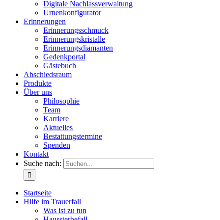
Digitale Nachlassverwaltung
Urnenkonfigurator
Erinnerungen
Erinnerungsschmuck
Erinnerungskristalle
Erinnerungsdiamanten
Gedenkportal
Gästebuch
Abschiedsraum
Produkte
Über uns
Philosophie
Team
Karriere
Aktuelles
Bestattungstermine
Spenden
Kontakt
Suche nach:
Startseite
Hilfe im Trauerfall
Was ist zu tun
Haussterbefall