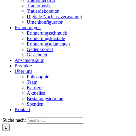
Trauerliterartur
Trauermusik
Trauerdekoration
Digitale Nachlassverwaltung
Urnenkonfigurator
Erinnerungen
Erinnerungsschmuck
Erinnerungskristalle
Erinnerungsdiamanten
Gedenkportal
Gästebuch
Abschiedsraum
Produkte
Über uns
Philosophie
Team
Karriere
Aktuelles
Bestattungstermine
Spenden
Kontakt
Suche nach: