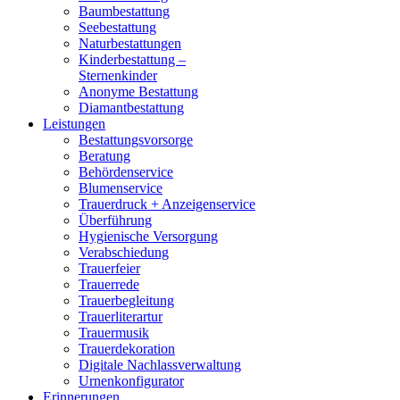
Baumbestattung
Seebestattung
Naturbestattungen
Kinderbestattung –
Sternenkinder
Anonyme Bestattung
Diamantbestattung
Leistungen
Bestattungsvorsorge
Beratung
Behördenservice
Blumenservice
Trauerdruck + Anzeigenservice
Überführung
Hygienische Versorgung
Verabschiedung
Trauerfeier
Trauerrede
Trauerbegleitung
Trauerliterartur
Trauermusik
Trauerdekoration
Digitale Nachlassverwaltung
Urnenkonfigurator
Erinnerungen