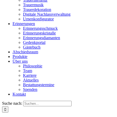
Trauerliterartur
Trauermusik
Trauerdekoration
Digitale Nachlassverwaltung
Urnenkonfigurator
Erinnerungen
Erinnerungsschmuck
Erinnerungskristalle
Erinnerungsdiamanten
Gedenkportal
Gästebuch
Abschiedsraum
Produkte
Über uns
Philosophie
Team
Karriere
Aktuelles
Bestattungstermine
Spenden
Kontakt
Suche nach: