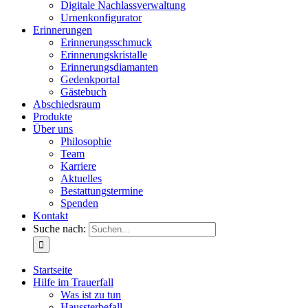
Digitale Nachlassverwaltung
Urnenkonfigurator
Erinnerungen
Erinnerungsschmuck
Erinnerungskristalle
Erinnerungsdiamanten
Gedenkportal
Gästebuch
Abschiedsraum
Produkte
Über uns
Philosophie
Team
Karriere
Aktuelles
Bestattungstermine
Spenden
Kontakt
Suche nach:
Startseite
Hilfe im Trauerfall
Was ist zu tun
Haussterbefall