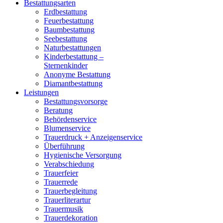
Bestattungsarten
Erdbestattung
Feuerbestattung
Baumbestattung
Seebestattung
Naturbestattungen
Kinderbestattung –
Sternenkinder
Anonyme Bestattung
Diamantbestattung
Leistungen
Bestattungsvorsorge
Beratung
Behördenservice
Blumenservice
Trauerdruck + Anzeigenservice
Überführung
Hygienische Versorgung
Verabschiedung
Trauerfeier
Trauerrede
Trauerbegleitung
Trauerliterartur
Trauermusik
Trauerdekoration