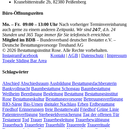
Kranebitterstraße 2b, 82380 Peißenberg
Büro-Öffnungszeiten
Mo. – Fr. 09:00 – 13:00 Uhr
Nach vorheriger Terminvereinbarung
auch gerne zu einem anderen Zeitpunkt.
Wir sind
24/7
, d.h. 24
Stunden und 365 Tage immer für Sie telefonisch erreichbar.
Mitglied im BDB
– Bundesverband deutscher Bestatter e.V. –
Deutsche Bestattungsvorsorge Treuhand AG
©
2026 Bestattungsinstitut Rose. Alle Rechte vorbehalten.
Instagram
Facebook
Kontakt
|
AGB
|
Datenschutz
|
Impressum
Toggle Sliding Bar Area
Schlagwörter
Abschied
Abschiedsraum
Ausbildung Bestattungsfachberaterin
Bankvollmacht
Baumbestattung Schongau
Baumbestattung
Weilheim
Beerdigung
Begleitung
Bestattung
Bestattungsinstitut
Rose
Bestattungskultur
Bestattungsvorsorge
Betreuungsverfügung
BIO-Särge
Bio-Urnen
digitaler Nachlass
Erben
Erdbestattung
Friedhof
Erinnerungen
freie Bestatterwahl
Friedhof
Grüne Linie
Patientenverfügung
Sterbegeldversicherung
Tag der offenen Tür
Testament
Tod
Trauer
Trauerbegleitung
Trauerbewältigung
Trauerbuch
Trauerfeier
Trauerhilfe
Trauerrede
Trauerrituale