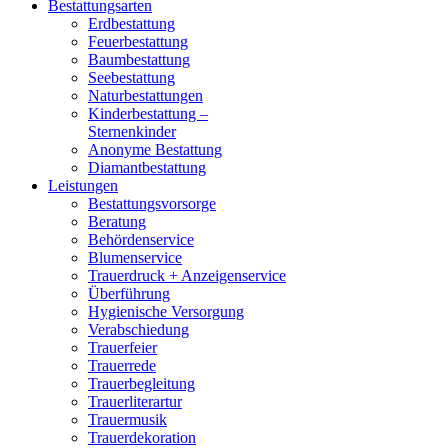
Bestattungsarten
Erdbestattung
Feuerbestattung
Baumbestattung
Seebestattung
Naturbestattungen
Kinderbestattung –
Sternenkinder
Anonyme Bestattung
Diamantbestattung
Leistungen
Bestattungsvorsorge
Beratung
Behördenservice
Blumenservice
Trauerdruck + Anzeigenservice
Überführung
Hygienische Versorgung
Verabschiedung
Trauerfeier
Trauerrede
Trauerbegleitung
Trauerliterartur
Trauermusik
Trauerdekoration