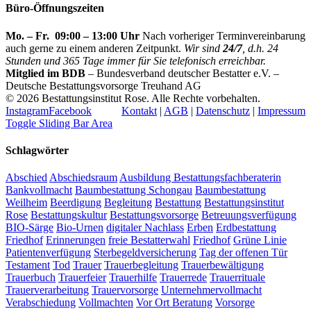
Büro-Öffnungszeiten
Mo. – Fr. 09:00 – 13:00 Uhr
Nach vorheriger Terminvereinbarung
auch gerne zu einem anderen Zeitpunkt.
Wir sind
24/7
, d.h. 24
Stunden und 365 Tage immer für Sie telefonisch erreichbar.
Mitglied im BDB
– Bundesverband deutscher Bestatter e.V. –
Deutsche Bestattungsvorsorge Treuhand AG
©
2026 Bestattungsinstitut Rose. Alle Rechte vorbehalten.
Instagram
Facebook
Kontakt
|
AGB
|
Datenschutz
|
Impressum
Toggle Sliding Bar Area
Schlagwörter
Abschied
Abschiedsraum
Ausbildung Bestattungsfachberaterin
Bankvollmacht
Baumbestattung Schongau
Baumbestattung
Weilheim
Beerdigung
Begleitung
Bestattung
Bestattungsinstitut
Rose
Bestattungskultur
Bestattungsvorsorge
Betreuungsverfügung
BIO-Särge
Bio-Urnen
digitaler Nachlass
Erben
Erdbestattung
Friedhof
Erinnerungen
freie Bestatterwahl
Friedhof
Grüne Linie
Patientenverfügung
Sterbegeldversicherung
Tag der offenen Tür
Testament
Tod
Trauer
Trauerbegleitung
Trauerbewältigung
Trauerbuch
Trauerfeier
Trauerhilfe
Trauerrede
Trauerrituale
Trauerverarbeitung
Trauervorsorge
Unternehmervollmacht
Verabschiedung
Vollmachten
Vor Ort Beratung
Vorsorge