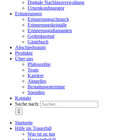
Digitale Nachlassverwaltung
Urnenkonfigurator
Erinnerungen
Erinnerungsschmuck
Erinnerungskristalle
Erinnerungsdiamanten
Gedenkportal
Gästebuch
Abschiedsraum
Produkte
Über uns
Philosophie
Team
Karriere
Aktuelles
Bestattungstermine
Spenden
Kontakt
Suche nach:
Startseite
Hilfe im Trauerfall
Was ist zu tun
Haussterbefall