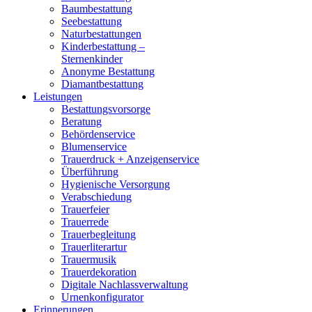
Baumbestattung
Seebestattung
Naturbestattungen
Kinderbestattung –
Sternenkinder
Anonyme Bestattung
Diamantbestattung
Leistungen
Bestattungsvorsorge
Beratung
Behördenservice
Blumenservice
Trauerdruck + Anzeigenservice
Überführung
Hygienische Versorgung
Verabschiedung
Trauerfeier
Trauerrede
Trauerbegleitung
Trauerliterartur
Trauermusik
Trauerdekoration
Digitale Nachlassverwaltung
Urnenkonfigurator
Erinnerungen