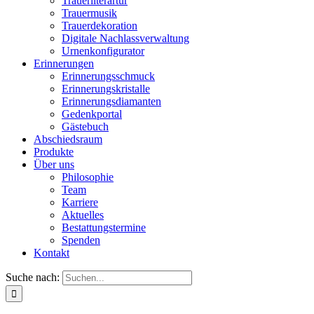
Trauerliterartur
Trauermusik
Trauerdekoration
Digitale Nachlassverwaltung
Urnenkonfigurator
Erinnerungen
Erinnerungsschmuck
Erinnerungskristalle
Erinnerungsdiamanten
Gedenkportal
Gästebuch
Abschiedsraum
Produkte
Über uns
Philosophie
Team
Karriere
Aktuelles
Bestattungstermine
Spenden
Kontakt
Suche nach: